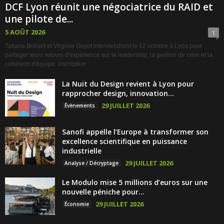
DCF Lyon réunit une négociatrice du RAID et
une pilote de...
5 AOÛT 2026
1
Tatiana Brillant et Virginie Guyot interviendront le 12 octobre à Lyon pour
partager leurs retours d'expérience sur le leadership, la gestion de crise et la
cohésion d'équipe. Inscription
La Nuit du Design revient à Lyon pour
rapprocher design, innovation...
29 JUILLET 2026
Évènements
Sanofi appelle l’Europe à transformer son
excellence scientifique en puissance
industrielle
29 JUILLET 2026
Analyse / Décryptage
Le Modulo mise 5 millions d’euros sur une
nouvelle péniche pour...
29 JUILLET 2026
Économie