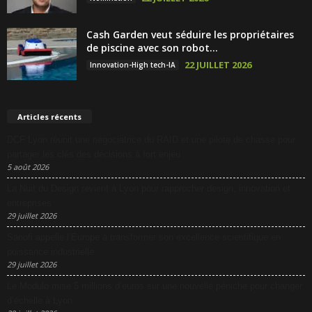
Cash Garden veut séduire les propriétaires
de piscine avec son robot...
22 JUILLET 2026
Innovation-High tech-IA
Articles récents
DCF Lyon réunit une négociatrice du RAID et une pilote de chasse pour
partager les clés des décisions à fort enjeu
5 août 2026
La Nuit du Design revient à Lyon pour rapprocher design, innovation et
entreprises
29 juillet 2026
Sanofi appelle l’Europe à transformer son excellence scientifique en
puissance industrielle
29 juillet 2026
Le Modulo mise 5 millions d’euros sur une nouvelle péniche pour changer
d’échelle à Lyon