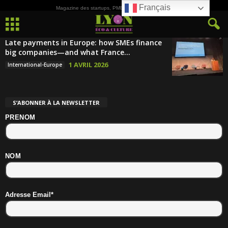
Français
Magazine des startups, PME, ETI et de la Culture
Late payments in Europe: how SMEs finance
big companies—and what France...
1 AVRIL 2026
International-Europe
S’ABONNER À LA NEWSLETTER
PRENOM
NOM
Adresse Email*