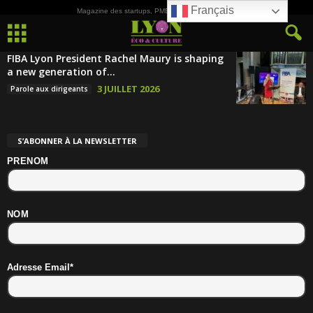
Français
Magazine des startups, PME, ETI et de la Culture
FIBA Lyon President Rachel Maury is shaping
a new generation of...
3 JUILLET 2026
Parole aux dirigeants
S’ABONNER À LA NEWSLETTER
PRENOM
NOM
Adresse Email*