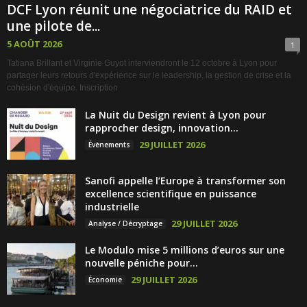
DCF Lyon réunit une négociatrice du RAID et
une pilote de...
5 AOÛT 2026
1
Tatiana Brillant et Virginie Guyot interviendront le 12 octobre à Lyon pour
partager leurs retours d'expérience sur le leadership, la gestion de crise et la
cohésion d'équipe. Inscription
La Nuit du Design revient à Lyon pour
rapprocher design, innovation...
29 JUILLET 2026
Évènements
Sanofi appelle l’Europe à transformer son
excellence scientifique en puissance
industrielle
29 JUILLET 2026
Analyse / Décryptage
Le Modulo mise 5 millions d’euros sur une
nouvelle péniche pour...
29 JUILLET 2026
Économie