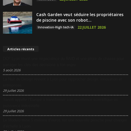
Cash Garden veut séduire les propriétaires
de piscine avec son robot...
22 JUILLET 2026
Innovation-High tech-IA
Articles récents
DCF Lyon réunit une négociatrice du RAID et une pilote de chasse pour
partager les clés des décisions à fort enjeu
5 août 2026
La Nuit du Design revient à Lyon pour rapprocher design, innovation et
entreprises
29 juillet 2026
Sanofi appelle l’Europe à transformer son excellence scientifique en
puissance industrielle
29 juillet 2026
Le Modulo mise 5 millions d’euros sur une nouvelle péniche pour changer
d’échelle à Lyon