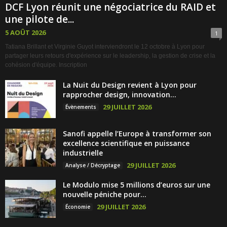
DCF Lyon réunit une négociatrice du RAID et
une pilote de...
5 AOÛT 2026
1
Tatiana Brillant et Virginie Guyot interviendront le 12 octobre à Lyon pour
partager leurs retours d'expérience sur le leadership, la gestion de crise et la
cohésion d'équipe. Inscription
La Nuit du Design revient à Lyon pour
rapprocher design, innovation...
29 JUILLET 2026
Évènements
Sanofi appelle l’Europe à transformer son
excellence scientifique en puissance
industrielle
29 JUILLET 2026
Analyse / Décryptage
Le Modulo mise 5 millions d’euros sur une
nouvelle péniche pour...
29 JUILLET 2026
Économie