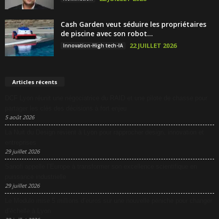
Cash Garden veut séduire les propriétaires
de piscine avec son robot...
22 JUILLET 2026
Innovation-High tech-IA
Articles récents
DCF Lyon réunit une négociatrice du RAID et une pilote de chasse pour
partager les clés des décisions à fort enjeu
5 août 2026
La Nuit du Design revient à Lyon pour rapprocher design, innovation et
entreprises
29 juillet 2026
Sanofi appelle l’Europe à transformer son excellence scientifique en
puissance industrielle
29 juillet 2026
Le Modulo mise 5 millions d’euros sur une nouvelle péniche pour changer
d’échelle à Lyon