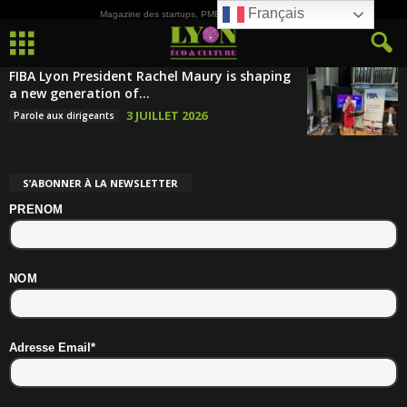
Français
Magazine des startups, PME, ETI et de la Culture
FIBA Lyon President Rachel Maury is shaping
a new generation of...
3 JUILLET 2026
Parole aux dirigeants
S’ABONNER À LA NEWSLETTER
PRENOM
NOM
Adresse Email*