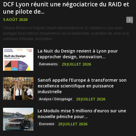
DCF Lyon réunit une négociatrice du RAID et
une pilote de...
5 AOÛT 2026
1
Tatiana Brillant et Virginie Guyot interviendront le 12 octobre à Lyon pour
partager leurs retours d'expérience sur le leadership, la gestion de crise et la
cohésion d'équipe. Inscription
La Nuit du Design revient à Lyon pour
rapprocher design, innovation...
29 JUILLET 2026
Évènements
Sanofi appelle l’Europe à transformer son
excellence scientifique en puissance
industrielle
29 JUILLET 2026
Analyse / Décryptage
Le Modulo mise 5 millions d’euros sur une
nouvelle péniche pour...
29 JUILLET 2026
Économie