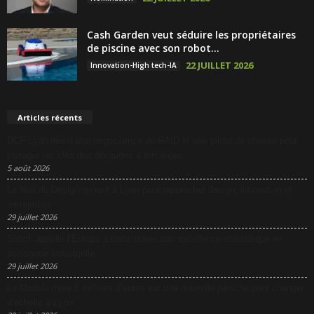
Cash Garden veut séduire les propriétaires
de piscine avec son robot...
22 JUILLET 2026
Innovation-High tech-IA
Articles récents
DCF Lyon réunit une négociatrice du RAID et une pilote de chasse pour
partager les clés des décisions à fort enjeu
5 août 2026
La Nuit du Design revient à Lyon pour rapprocher design, innovation et
entreprises
29 juillet 2026
Sanofi appelle l’Europe à transformer son excellence scientifique en
puissance industrielle
29 juillet 2026
Le Modulo mise 5 millions d’euros sur une nouvelle péniche pour changer
d’échelle à Lyon