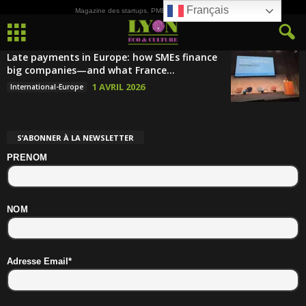
Français
Magazine des startups, PME, ETI et de la Culture
Late payments in Europe: how SMEs finance
big companies—and what France...
1 AVRIL 2026
International-Europe
S’ABONNER À LA NEWSLETTER
PRENOM
NOM
Adresse Email*