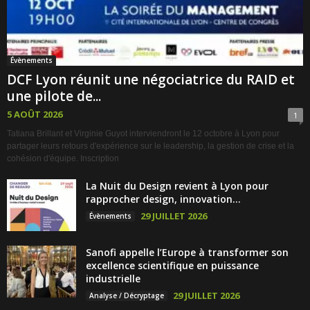
Évènements
DCF Lyon réunit une négociatrice du RAID et
une pilote de...
5 AOÛT 2026
1
Tatiana Brillant et Virginie Guyot interviendront le 12 octobre à Lyon pour
partager leurs retours d'expérience sur le leadership, la gestion de crise et la
cohésion d'équipe. Inscription
La Nuit du Design revient à Lyon pour
rapprocher design, innovation...
29 JUILLET 2026
Évènements
Sanofi appelle l’Europe à transformer son
excellence scientifique en puissance
industrielle
29 JUILLET 2026
Analyse / Décryptage