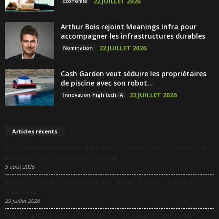
22 JUILLET 2026
Économie
Arthur Bois rejoint Meanings Infra pour
accompagner les infrastructures durables
22 JUILLET 2026
Nomination
Cash Garden veut séduire les propriétaires
de piscine avec son robot...
22 JUILLET 2026
Innovation-High tech-IA
Articles récents
DCF Lyon réunit une négociatrice du RAID et une pilote de chasse pour
partager les clés des décisions à fort enjeu
5 août 2026
La Nuit du Design revient à Lyon pour rapprocher design, innovation et
entreprises
29 juillet 2026
Sanofi appelle l’Europe à transformer son excellence scientifique en