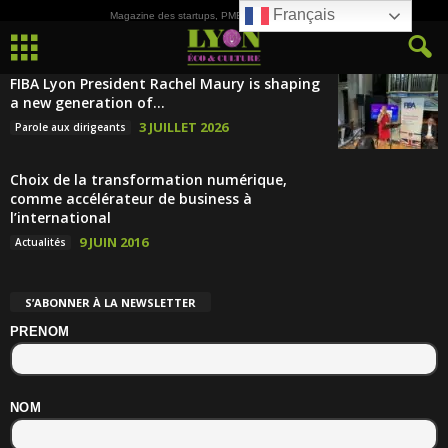
Français
Magazine des startups, PME, ETI et de la Culture
FIBA Lyon President Rachel Maury is shaping
a new generation of...
3 JUILLET 2026
Parole aux dirigeants
Choix de la transformation numérique,
comme accélérateur de business à
l’international
9 JUIN 2016
Actualités
S’ABONNER À LA NEWSLETTER
PRENOM
NOM