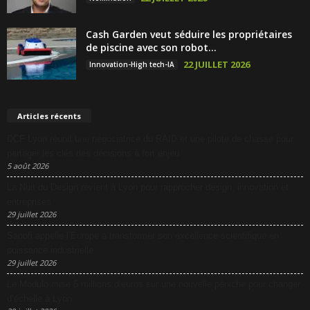
Cash Garden veut séduire les propriétaires
de piscine avec son robot...
22 JUILLET 2026
Innovation-High tech-IA
Articles récents
DCF Lyon réunit une négociatrice du RAID et une pilote de chasse pour
partager les clés des décisions à fort enjeu
5 août 2026
La Nuit du Design revient à Lyon pour rapprocher design, innovation et
entreprises
29 juillet 2026
Sanofi appelle l’Europe à transformer son excellence scientifique en
puissance industrielle
29 juillet 2026
Le Modulo mise 5 millions d’euros sur une nouvelle péniche pour changer
d’échelle à Lyon