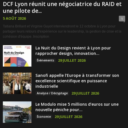
DCF Lyon réunit une négociatrice du RAID et
une pilote de...
5 AOÛT 2026
1
Tatiana Brillant et Virginie Guyot interviendront le 12 octobre à Lyon pour
partager leurs retours d'expérience sur le leadership, la gestion de crise et la
cohésion d'équipe. Inscription
La Nuit du Design revient à Lyon pour
rapprocher design, innovation...
29 JUILLET 2026
Évènements
Sanofi appelle l’Europe à transformer son
excellence scientifique en puissance
industrielle
29 JUILLET 2026
Analyse / Décryptage
Le Modulo mise 5 millions d’euros sur une
nouvelle péniche pour...
29 JUILLET 2026
Économie