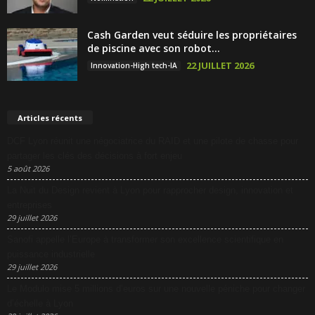
Cash Garden veut séduire les propriétaires
de piscine avec son robot...
22 JUILLET 2026
Innovation-High tech-IA
Articles récents
DCF Lyon réunit une négociatrice du RAID et une pilote de chasse pour
partager les clés des décisions à fort enjeu
5 août 2026
La Nuit du Design revient à Lyon pour rapprocher design, innovation et
entreprises
29 juillet 2026
Sanofi appelle l’Europe à transformer son excellence scientifique en
puissance industrielle
29 juillet 2026
Le Modulo mise 5 millions d’euros sur une nouvelle péniche pour changer
d’échelle à Lyon