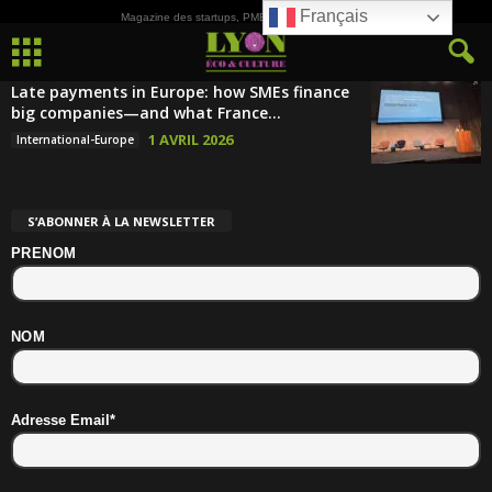
Français
Magazine des startups, PME, ETI et de la Culture
Late payments in Europe: how SMEs finance
big companies—and what France...
1 AVRIL 2026
International-Europe
S’ABONNER À LA NEWSLETTER
PRENOM
NOM
Adresse Email*