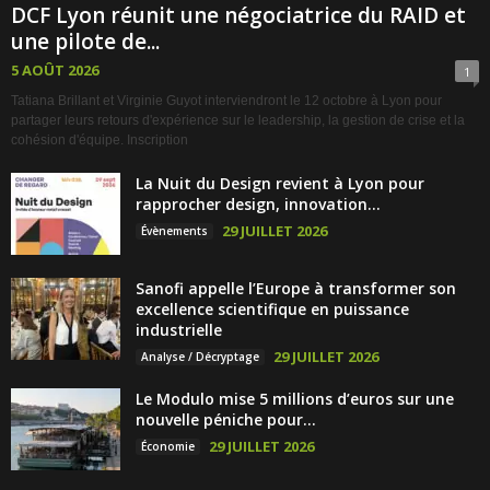
DCF Lyon réunit une négociatrice du RAID et
une pilote de...
5 AOÛT 2026
1
Tatiana Brillant et Virginie Guyot interviendront le 12 octobre à Lyon pour
partager leurs retours d'expérience sur le leadership, la gestion de crise et la
cohésion d'équipe. Inscription
La Nuit du Design revient à Lyon pour
rapprocher design, innovation...
29 JUILLET 2026
Évènements
Sanofi appelle l’Europe à transformer son
excellence scientifique en puissance
industrielle
29 JUILLET 2026
Analyse / Décryptage
Le Modulo mise 5 millions d’euros sur une
nouvelle péniche pour...
29 JUILLET 2026
Économie