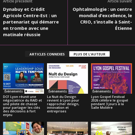
Article précédent
Article suivant
Dynabuy et Crédit
Ophtalmologie : un centre
Agricole Centre-Est : un
mondial d’excellence, le
partenariat qui démarre
CRIO, s’installe à Saint-
en trombe avec une
Étienne
matinale réussie
ARTICLES CONNEXES
PLUS DE L'AUTEUR
Évènements
Évènements
Évènements
DCF Lyon réunit une
La Nuit du Design
Lyon Gospel Festival
négociatrice du RAID et
revient à Lyon pour
2026 célèbre le gospel
une pilote de chasse
rapprocher design,
pendant 3 jours à la
pour partager les clés
innovation et
Salle Molière
des décisions à fort
entreprises
enjeu