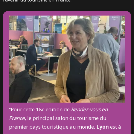
“Pour cette 18e édition de
Rendez-vous en
France
, le principal salon du tourisme du
premier pays touristique au monde,
Lyon
est à