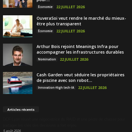
22 JUILLET 2026
Économie
OuveraSoi veut rendre le marché du mieux-
être plus transparent
22 JUILLET 2026
Économie
Arthur Bois rejoint Meanings Infra pour
accompagner les infrastructures durables
22 JUILLET 2026
Nomination
Cash Garden veut séduire les propriétaires
de piscine avec son robot...
22 JUILLET 2026
Innovation-High tech-IA
Articles récents
DCF Lyon réunit une négociatrice du RAID et une pilote de chasse pour
partager les clés des décisions à fort enjeu
5 août 2026