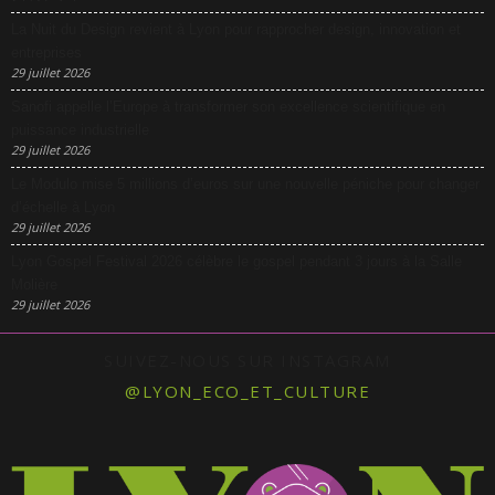
La Nuit du Design revient à Lyon pour rapprocher design, innovation et
entreprises
29 juillet 2026
Sanofi appelle l’Europe à transformer son excellence scientifique en
puissance industrielle
29 juillet 2026
Le Modulo mise 5 millions d’euros sur une nouvelle péniche pour changer
d’échelle à Lyon
29 juillet 2026
Lyon Gospel Festival 2026 célèbre le gospel pendant 3 jours à la Salle
Molière
29 juillet 2026
SUIVEZ-NOUS SUR INSTAGRAM
@LYON_ECO_ET_CULTURE