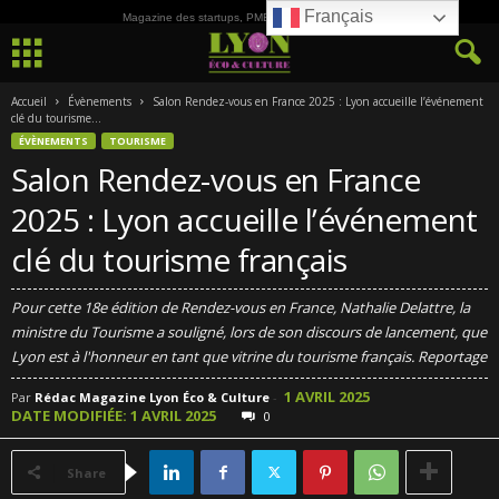
Français
Magazine des startups, PME, ETI et de la Culture
Accueil
Évènements
Salon Rendez-vous en France 2025 : Lyon accueille l’événement
clé du tourisme...
ÉVÈNEMENTS
TOURISME
Salon Rendez-vous en France
2025 : Lyon accueille l’événement
clé du tourisme français
Pour cette 18e édition de Rendez-vous en France, Nathalie Delattre, la
ministre du Tourisme a souligné, lors de son discours de lancement, que
Lyon est à l'honneur en tant que vitrine du tourisme français. Reportage
1 AVRIL 2025
Par
Rédac Magazine Lyon Éco & Culture
-
DATE MODIFIÉE: 1 AVRIL 2025
0
Share