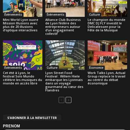
Évènements
Évènements
Culture
Mini World Lyon ouvre
Alliance Club Business
Le champion du monde
Mission Illusions avec
de Lyon fédère des
DMC DJ FLY investit le
plus de 20 illusions
entrepreneurs autour
Delicatessen pour la
d’optique interactives
d’un engagement
Fête de la Musique
collectif
Évènements
Culture
Économie
Cet été à Lyon, le
Lyon Street Food
Work Talks Lyon, Actual
festival Soïo Mundo
Festival : Willem Hiele
Group replace le travail
célèbre les musiques du
embarque les Lyonnais
au centre du débat
monde en accès libre
dans un voyage
économique
gourmand au cœur des
Flandres
S’ABONNER À LA NEWSLETTER
PRENOM