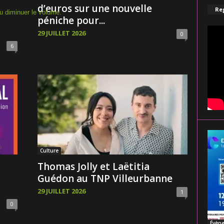
d’euros sur une nouvelle
Reg
u diminuer le volume.
péniche pour...
29 JUILLET 2026
0
6
Culture
Thomas Jolly et Laëtitia
Guédon au TNP Villeurbanne
29 JUILLET 2026
1
0
Évèn