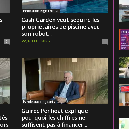
Innovation-High tech-IA
s
Cash Garden veut séduire les
propriétaires de piscine avec
son robot...
22 JUILLET 2026
0
1
Parole aux dirigeants
Guirec Penhoat explique
tés
pourquoi les chiffres ne
ors
suffisent pas à financer...