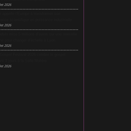
let 2026
i appelle l’Europe à transformer son
lence scientifique en puissance industrielle
let 2026
dulo mise 5 millions d’euros sur une nouvelle
he pour changer d’échelle à Lyon
let 2026
Gospel Festival 2026 célèbre le gospel
nt 3 jours à la Salle Molière
let 2026