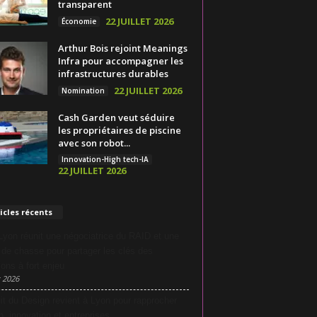
transparent
22 JUILLET 2026
Économie
Arthur Bois rejoint Meanings
Infra pour accompagner les
infrastructures durables
22 JUILLET 2026
Nomination
Cash Garden veut séduire
les propriétaires de piscine
avec son robot...
Innovation-High tech-IA
22 JUILLET 2026
icles récents
yon réunit une négociatrice du RAID et une
e de chasse pour partager les clés des
ions à fort enjeu
 2026
it du Design revient à Lyon pour rapprocher
n, innovation et entreprises