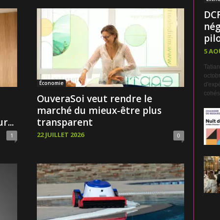
DCF
nég
pilo
5 AO
Tatian
octobr
Économie
d'expé
cohési
OuveraSoi veut rendre le
marché du mieux-être plus
...
transparent
22 JUILLET 2026
1
0