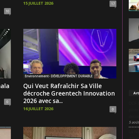
15 JUILLET 2026
17
10
Environnement- DÉVELOPPEMENT DURABLE
mala
Qui Veut Rafraîchir Sa Ville
décroche Greentech Innovation
Art
2026 avec sa...
0
DCF L
16 JUILLET 2026
0
pilot
décis
5 août
La Nu
desig