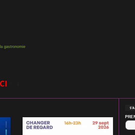
 la gastronomie
ICI
👈
S’
PRE