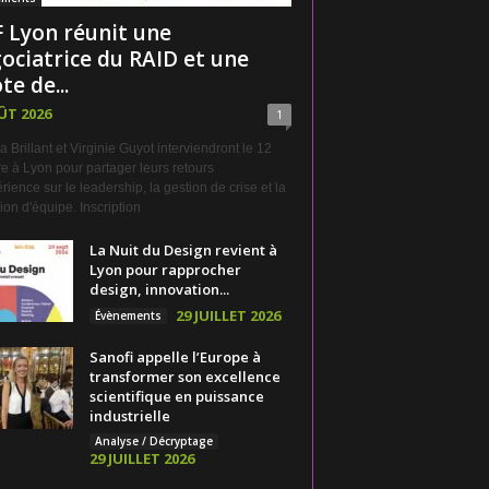
 Lyon réunit une
ociatrice du RAID et une
te de...
ÛT 2026
1
a Brillant et Virginie Guyot interviendront le 12
e à Lyon pour partager leurs retours
rience sur le leadership, la gestion de crise et la
on d'équipe. Inscription
La Nuit du Design revient à
Lyon pour rapprocher
design, innovation...
29 JUILLET 2026
Évènements
Sanofi appelle l’Europe à
transformer son excellence
scientifique en puissance
industrielle
Analyse / Décryptage
29 JUILLET 2026