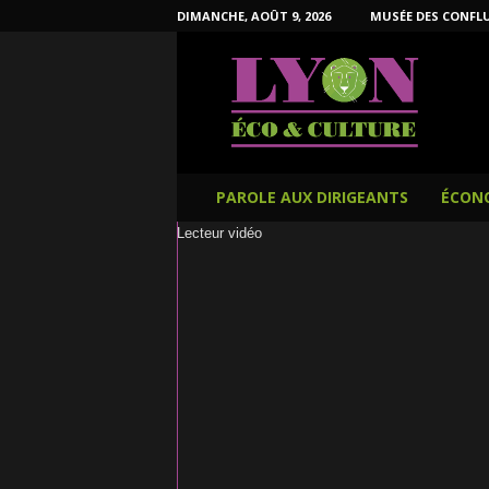
DIMANCHE, AOÛT 9, 2026
MUSÉE DES CONFL
L
y
o
n
É
c
o
e
t
C
u
PAROLE AUX DIRIGEANTS
ÉCON
l
t
u
Lecteur vidéo
r
e