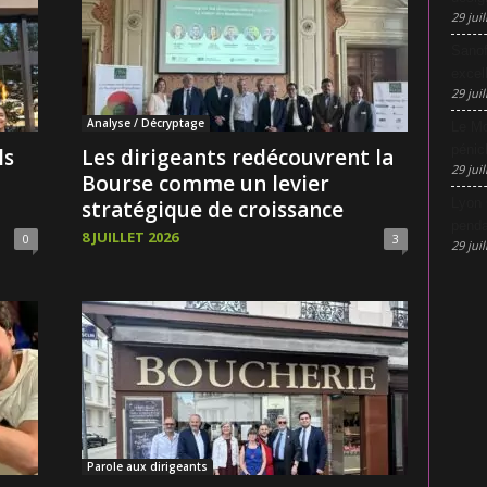
29 juil
Sanof
excel
29 juil
Analyse / Décryptage
Le Mo
pénic
ls
Les dirigeants redécouvrent la
29 juil
Bourse comme un levier
Lyon 
stratégique de croissance
penda
8 JUILLET 2026
0
3
29 juil
Parole aux dirigeants