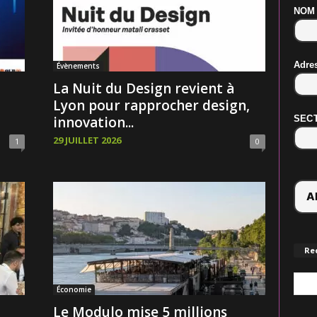
NOM
Adre
Évènements
La Nuit du Design revient à
Lyon pour rapprocher design,
innovation...
SECT
29 JUILLET 2026
1
0
Re
Économie
Le Modulo mise 5 millions