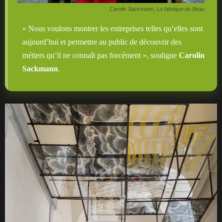
Carolin Sackmann, La fabrique du Beau
« Nous voulons montrer les entreprises telles qu’elles sont
aujourd’hui et permettre au public de découvrir des
métiers qu’il ne connaît pas forcément », souligne
Carolin
Sackmann
.