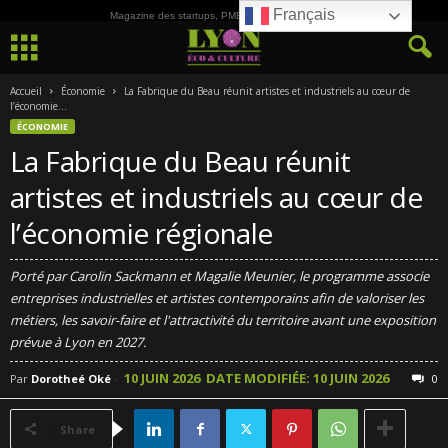
Français
Magazine des startups, PME, ETI et de la Culture
Accueil
Économie
La Fabrique du Beau réunit artistes et industriels au cœur de
l’économie...
ÉCONOMIE
La Fabrique du Beau réunit
artistes et industriels au cœur de
l’économie régionale
Porté par Carolin Sackmann et Magalie Meunier, le programme associe
entreprises industrielles et artistes contemporains afin de valoriser les
métiers, les savoir-faire et l'attractivité du territoire avant une exposition
prévue à Lyon en 2027.
10 JUIN 2026
DATE MODIFIÉE: 10 JUIN 2026
Par
Dorotheé Oké
-
0
Share