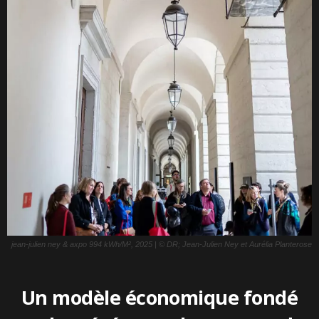
jean-julien ney & axpo 994 kWh/M², 2025 | © DR; Jean-Julien Ney et Aurélia Planterose
Un modèle économique fondé