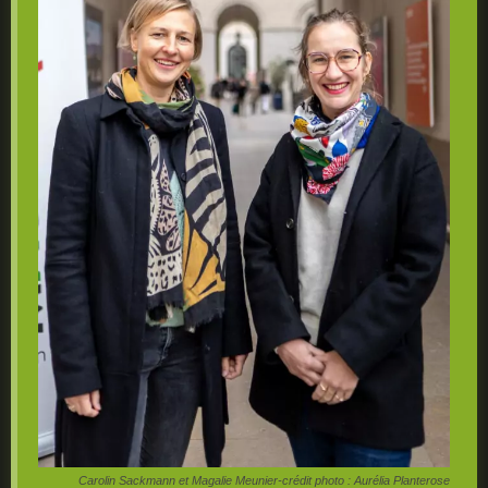
Carolin Sackmann et Magalie Meunier-crédit photo : Aurélia Planterose