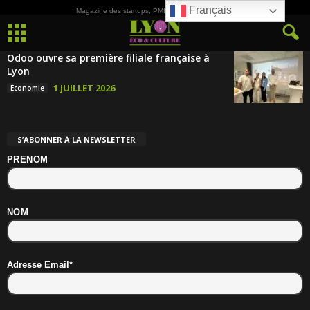
Français
Magazine des startups, PME, ETI et de la Culture
Odoo ouvre sa première filiale française à
Lyon
1 JUILLET 2026
Économie
S’ABONNER À LA NEWSLETTER
PRENOM
NOM
Adresse Email*