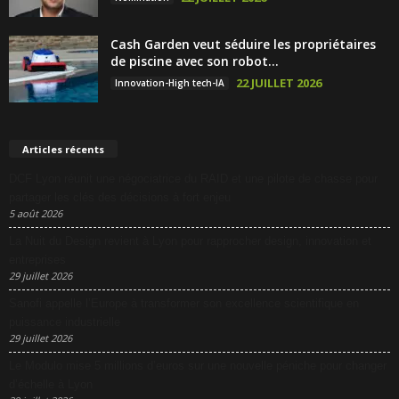
Cash Garden veut séduire les propriétaires
de piscine avec son robot...
22 JUILLET 2026
Innovation-High tech-IA
Articles récents
DCF Lyon réunit une négociatrice du RAID et une pilote de chasse pour
partager les clés des décisions à fort enjeu
5 août 2026
La Nuit du Design revient à Lyon pour rapprocher design, innovation et
entreprises
29 juillet 2026
Sanofi appelle l’Europe à transformer son excellence scientifique en
puissance industrielle
29 juillet 2026
Le Modulo mise 5 millions d’euros sur une nouvelle péniche pour changer
d’échelle à Lyon