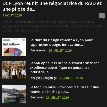
DCF Lyon réunit une négociatrice du RAID et
une pilote de...
5 AOÛT 2026
1
Tatiana Brillant et Virginie Guyot interviendront le 12 octobre à Lyon pour
partager leurs retours d'expérience sur le leadership, la gestion de crise et la
cohésion d'équipe. Inscription
La Nuit du Design revient à Lyon pour
rapprocher design, innovation...
29 JUILLET 2026
Évènements
Sanofi appelle l’Europe à transformer son
excellence scientifique en puissance
industrielle
29 JUILLET 2026
Analyse / Décryptage
Le Modulo mise 5 millions d’euros sur une
nouvelle péniche pour...
29 JUILLET 2026
Économie