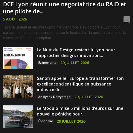
DCF Lyon réunit une négociatrice du RAID et
une pilote de...
5 AOÛT 2026
1
Tatiana Brillant et Virginie Guyot interviendront le 12 octobre à Lyon pour
partager leurs retours d'expérience sur le leadership, la gestion de crise et la
cohésion d'équipe. Inscription
La Nuit du Design revient à Lyon pour
rapprocher design, innovation...
29 JUILLET 2026
Évènements
Sanofi appelle l’Europe à transformer son
excellence scientifique en puissance
industrielle
29 JUILLET 2026
Analyse / Décryptage
Le Modulo mise 5 millions d’euros sur une
nouvelle péniche pour...
29 JUILLET 2026
Économie