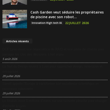
Cash Garden veut séduire les propriétaires
de piscine avec son robot...
22 JUILLET 2026
Innovation-High tech-IA
Articles récents
DCF Lyon réunit une négociatrice du RAID et une pilote de chasse pour
partager les clés des décisions à fort enjeu
5 août 2026
La Nuit du Design revient à Lyon pour rapprocher design, innovation et
entreprises
29 juillet 2026
Sanofi appelle l’Europe à transformer son excellence scientifique en
puissance industrielle
29 juillet 2026
Le Modulo mise 5 millions d’euros sur une nouvelle péniche pour changer
d’échelle à Lyon