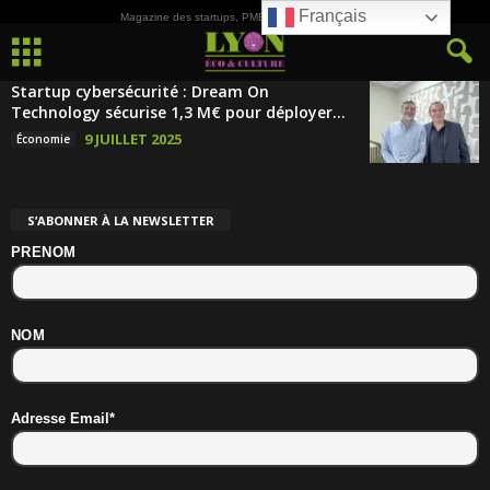
Français
Magazine des startups, PME, ETI et de la Culture
Startup cybersécurité : Dream On
Technology sécurise 1,3 M€ pour déployer...
9 JUILLET 2025
Économie
S’ABONNER À LA NEWSLETTER
PRENOM
NOM
Adresse Email*