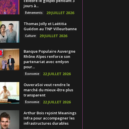
célèbre le gospel pendant 3
jours à...
29 JUILLET 2026
Évènements
Thomas Jolly et Laëtitia
Guédon au TNP Villeurbanne
29 JUILLET 2026
Culture
Banque Populaire Auvergne
Rhône Alpes renforce son
partenariat avec emlyon
pour...
22 JUILLET 2026
Économie
OuveraSoi veut rendre le
marché du mieux-être plus
transparent
22 JUILLET 2026
Économie
Arthur Bois rejoint Meanings
Infra pour accompagner les
infrastructures durables