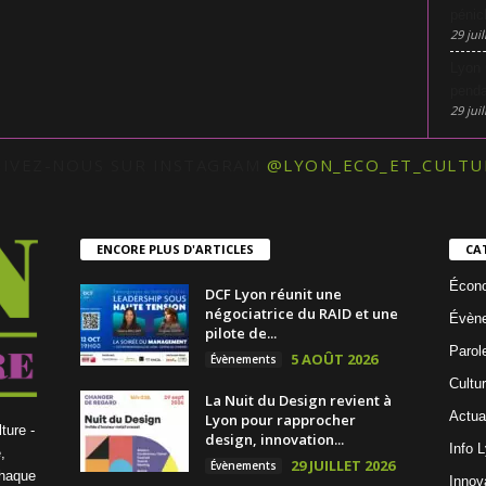
pénic
29 juil
Lyon 
penda
29 juil
UIVEZ-NOUS SUR INSTAGRAM
@LYON_ECO_ET_CULTU
ENCORE PLUS D'ARTICLES
CA
Écon
DCF Lyon réunit une
négociatrice du RAID et une
Évèn
pilote de...
Parol
5 AOÛT 2026
Évènements
Cultu
La Nuit du Design revient à
Actua
Lyon pour rapprocher
ture -
design, innovation...
Info 
,
29 JUILLET 2026
Évènements
chaque
Innov