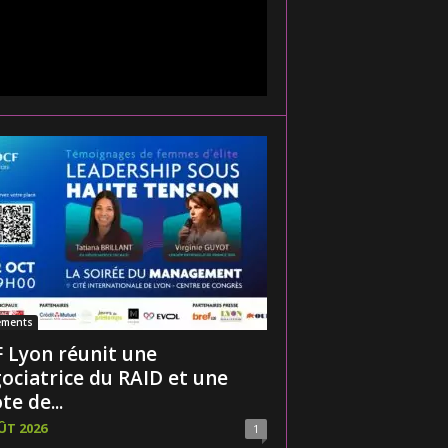
ements
 Lyon réunit une
ociatrice du RAID et une
te de...
ÛT 2026
1