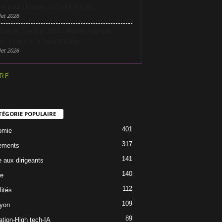
he pour changer d’échelle à Lyon
let 2026
Gospel Festival 2026 célèbre le gospel
nt 3 jours à la Salle Molière
let 2026
RE
TÉGORIE POPULAIRE
401
omie
317
ements
141
e aux dirigeants
140
re
112
lités
109
Lyon
89
ation-High tech-IA