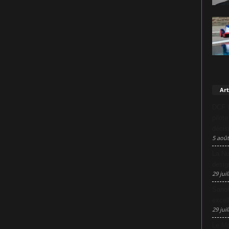
Art
DCF L
pilot
décis
5 août
La Nu
desig
29 juil
Sanof
excel
29 juil
Le Mo