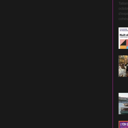
Tatian
octobr
d'expé
cohési