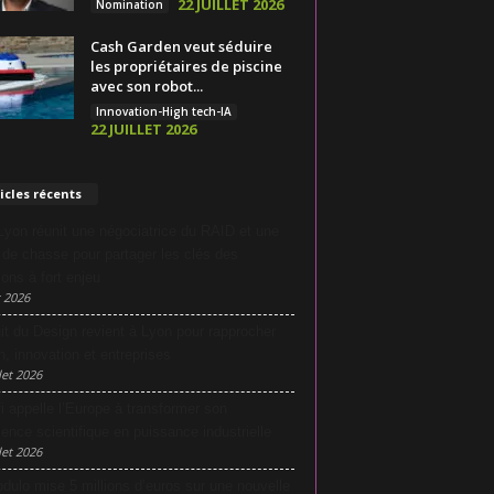
22 JUILLET 2026
Nomination
Cash Garden veut séduire
les propriétaires de piscine
avec son robot...
Innovation-High tech-IA
22 JUILLET 2026
icles récents
yon réunit une négociatrice du RAID et une
e de chasse pour partager les clés des
ions à fort enjeu
 2026
it du Design revient à Lyon pour rapprocher
n, innovation et entreprises
let 2026
i appelle l’Europe à transformer son
lence scientifique en puissance industrielle
let 2026
dulo mise 5 millions d’euros sur une nouvelle