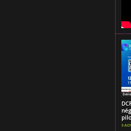
Évèn
DCF
nég
pilo
5 AO