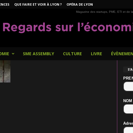
ENCES
QUE FAIRE ET VOIR À LYON ?
OPÉRA DE LYON
Magazine des startups, PME, ETI et de la
OMIE
SME ASSEMBLY
CULTURE
LIVRE
ÉVÈNEME
S’
PRE
NOM
Adre