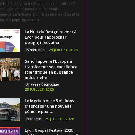
a Brillant et Virginie Guyot interviendront le 12
e à Lyon pour partager leurs retours
rience sur le leadership, la gestion de crise et la
on d'équipe. Inscription
La Nuit du Design revient à
Lyon pour rapprocher
design, innovation...
29 JUILLET 2026
Évènements
Sanofi appelle l’Europe à
transformer son excellence
scientifique en puissance
industrielle
Analyse / Décryptage
29 JUILLET 2026
Le Modulo mise 5 millions
d’euros sur une nouvelle
péniche pour...
29 JUILLET 2026
Économie
Lyon Gospel Festival 2026