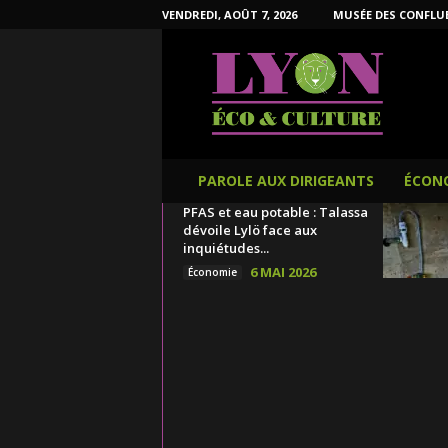
VENDREDI, AOÛT 7, 2026
MUSÉE DES CONFLU
L
y
o
n
É
c
o
PAROLE AUX DIRIGEANTS
ÉCON
e
PFAS et eau potable : Talassa
t
dévoile Lylö face aux
C
inquiétudes...
u
6 MAI 2026
Économie
l
t
u
r
e