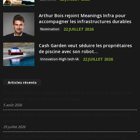
Arthur Bois rejoint Meanings Infra pour
accompagner les infrastructures durables
22 JUILLET 2026
Nomination
Cash Garden veut séduire les propriétaires
de piscine avec son robot...
22 JUILLET 2026
Innovation-High tech-IA
Articles récents
DCF Lyon réunit une négociatrice du RAID et une pilote de chasse pour
partager les clés des décisions à fort enjeu
5 août 2026
La Nuit du Design revient à Lyon pour rapprocher design, innovation et
entreprises
29 juillet 2026
Sanofi appelle l’Europe à transformer son excellence scientifique en