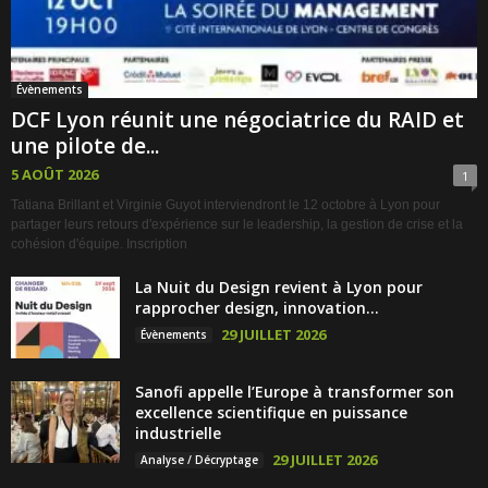
Évènements
DCF Lyon réunit une négociatrice du RAID et
une pilote de...
5 AOÛT 2026
1
Tatiana Brillant et Virginie Guyot interviendront le 12 octobre à Lyon pour
partager leurs retours d'expérience sur le leadership, la gestion de crise et la
cohésion d'équipe. Inscription
La Nuit du Design revient à Lyon pour
rapprocher design, innovation...
29 JUILLET 2026
Évènements
Sanofi appelle l’Europe à transformer son
excellence scientifique en puissance
industrielle
29 JUILLET 2026
Analyse / Décryptage