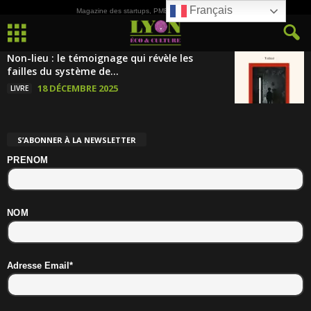
Français
Magazine des startups, PME, ETI et de la Culture
Non-lieu : le témoignage qui révèle les
failles du système de...
18 DÉCEMBRE 2025
LIVRE
S’ABONNER À LA NEWSLETTER
PRENOM
NOM
Adresse Email*