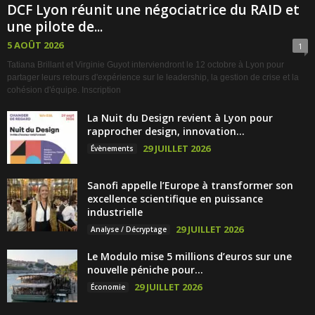
DCF Lyon réunit une négociatrice du RAID et
une pilote de...
5 AOÛT 2026
1
Tatiana Brillant et Virginie Guyot interviendront le 12 octobre à Lyon pour
partager leurs retours d'expérience sur le leadership, la gestion de crise et la
cohésion d'équipe. Inscription
La Nuit du Design revient à Lyon pour
rapprocher design, innovation...
29 JUILLET 2026
Évènements
Sanofi appelle l’Europe à transformer son
excellence scientifique en puissance
industrielle
29 JUILLET 2026
Analyse / Décryptage
Le Modulo mise 5 millions d’euros sur une
nouvelle péniche pour...
29 JUILLET 2026
Économie