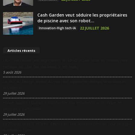
Cash Garden veut séduire les propriétaires
de piscine avec son robot...
22 JUILLET 2026
Innovation-High tech-IA
Articles récents
DCF Lyon réunit une négociatrice du RAID et une pilote de chasse pour
partager les clés des décisions à fort enjeu
5 août 2026
La Nuit du Design revient à Lyon pour rapprocher design, innovation et
entreprises
29 juillet 2026
Sanofi appelle l’Europe à transformer son excellence scientifique en
puissance industrielle
29 juillet 2026
Le Modulo mise 5 millions d’euros sur une nouvelle péniche pour changer
d’échelle à Lyon