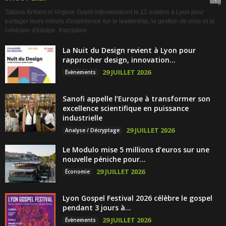
Tatiana Brillant et Virginie Guyot interviendront le 12 octobre à Lyon pour
partager leurs retours d'expérience sur le leadership, la gestion de crise et la
cohésion d'équipe. Inscription
La Nuit du Design revient à Lyon pour
rapprocher design, innovation...
29 JUILLET 2026
Évènements
Sanofi appelle l’Europe à transformer son
excellence scientifique en puissance
industrielle
29 JUILLET 2026
Analyse / Décryptage
Le Modulo mise 5 millions d’euros sur une
nouvelle péniche pour...
29 JUILLET 2026
Économie
Lyon Gospel Festival 2026 célèbre le gospel
pendant 3 jours à...
29 JUILLET 2026
Évènements