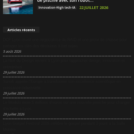
de piscine avec son robot...
22 JUILLET 2026
Innovation-High tech-IA
Articles récents
DCF Lyon réunit une négociatrice du RAID et une pilote de chasse pour
partager les clés des décisions à fort enjeu
5 août 2026
La Nuit du Design revient à Lyon pour rapprocher design, innovation et
entreprises
29 juillet 2026
Sanofi appelle l’Europe à transformer son excellence scientifique en
puissance industrielle
29 juillet 2026
Le Modulo mise 5 millions d’euros sur une nouvelle péniche pour changer
d’échelle à Lyon
29 juillet 2026
Lyon Gospel Festival 2026 célèbre le gospel pendant 3 jours à la Salle
Molière