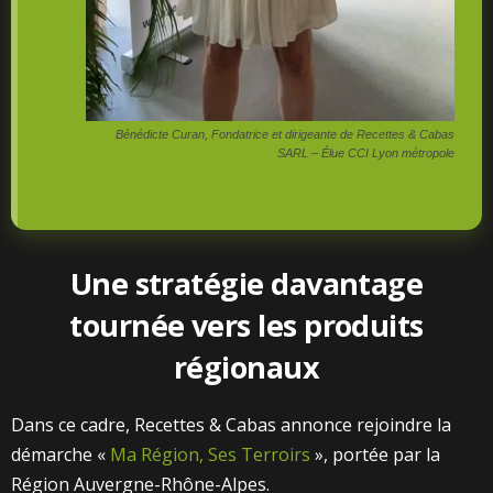
Bénédicte Curan, Fondatrice et dirigeante de Recettes & Cabas
SARL – Élue CCI Lyon métropole
Une stratégie davantage
tournée vers les produits
régionaux
Dans ce cadre, Recettes & Cabas annonce rejoindre la
démarche «
Ma Région, Ses Terroirs
», portée par la
Région Auvergne-Rhône-Alpes.