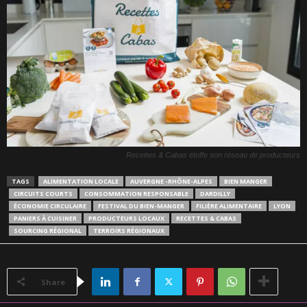
Recettes & Cabas étoffe son réseau de producteurs
TAGS
ALIMENTATION LOCALE
AUVERGNE -RHÔNE-ALPES
BIEN MANGER
CIRCUITS COURTS
CONSOMMATION RESPONSABLE
DARDILLY
ÉCONOMIE CIRCULAIRE
FESTIVAL DU BIEN-MANGER
FILIÈRE ALIMENTAIRE
LYON
PANIERS À CUISINER
PRODUCTEURS LOCAUX
RECETTES & CABAS
SOURCING RÉGIONAL
TERROIRS RÉGIONAUX
Share