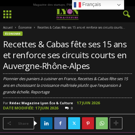
Français
Magazine des startups, PME, ETI et de la Culture
Accueil
Économie
Recettes & Cabas fête ses 15 ans et renforce ses circuits courts...
ÉCONOMIE
Recettes & Cabas fête ses 15 ans
et renforce ses circuits courts en
Auvergne-Rhône-Alpes
Pionnier des paniers à cuisiner en France, Recettes & Cabas fête ses 15
ans en choisissant la croissance maîtrisée plutôt que l'expansion à
grande échelle. Reportage
17 JUIN 2026
Par
Rédac Magazine Lyon Éco & Culture
-
DATE MODIFIÉE: 17 JUIN 2026
0
Share