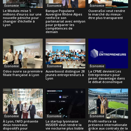
Économie
Économie
Économie
Le Modulo mise 5
Banque Populaire
OuveraSoi veut rendre
millions d’euros sur une
Auvergne Rhône Alpes
le marché du mieux-
nouvelle péniche pour
renforce son
être plus transparent
changer d’échelle à
partenariat avec emlyon
Lyon
pour préparer les
compétences de
demain
Économie
Économie
Économie
Odoo ouvre sa première
Auverboost distingue 28
La CPME devient Les
filiale française à Lyon
jeunes entrepreneurs à
Entrepreneurs pour
Lyon
peser davantage dans
le débat économique
Économie
Économie
Économie
À Lyon, l’AFD présente
La startup lyonnaise
Profil renforce sa
deux nouveaux
INSIDER veut rendre la
présence internationale
dispositifs pour
vie nocturne plus lisible
grâce aux contrats de la