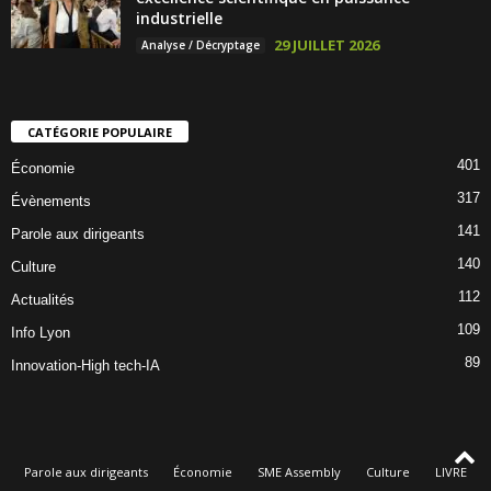
industrielle
29 JUILLET 2026
Analyse / Décryptage
CATÉGORIE POPULAIRE
401
Économie
317
Évènements
141
Parole aux dirigeants
140
Culture
112
Actualités
109
Info Lyon
89
Innovation-High tech-IA
Parole aux dirigeants
Économie
SME Assembly
Culture
LIVRE