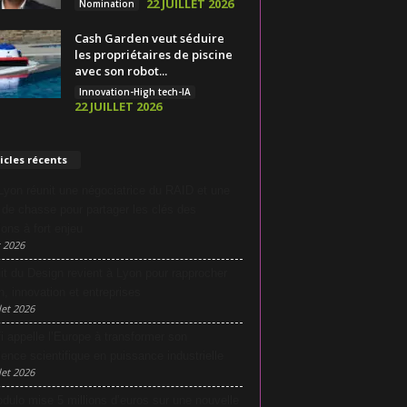
22 JUILLET 2026
Nomination
Cash Garden veut séduire
les propriétaires de piscine
avec son robot...
Innovation-High tech-IA
22 JUILLET 2026
icles récents
yon réunit une négociatrice du RAID et une
e de chasse pour partager les clés des
ions à fort enjeu
 2026
it du Design revient à Lyon pour rapprocher
n, innovation et entreprises
let 2026
i appelle l’Europe à transformer son
lence scientifique en puissance industrielle
let 2026
dulo mise 5 millions d’euros sur une nouvelle