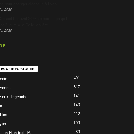
he pour changer d’échelle à Lyon
let 2026
Gospel Festival 2026 célèbre le gospel
nt 3 jours à la Salle Molière
let 2026
RE
TÉGORIE POPULAIRE
401
omie
317
ements
141
e aux dirigeants
140
re
112
lités
109
Lyon
89
ation-High tech-IA