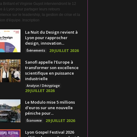
a Brillant et Virginie Guyot interviendront le 12
e à Lyon pour partager leurs retours
rience sur le leadership, la gestion de crise et la
on d'équipe. Inscription
La Nuit du Design revient à
Lyon pour rapprocher
design, innovation...
29 JUILLET 2026
Évènements
Sanofi appelle l’Europe à
transformer son excellence
scientifique en puissance
industrielle
Analyse / Décryptage
29 JUILLET 2026
Le Modulo mise 5 millions
d’euros sur une nouvelle
péniche pour...
29 JUILLET 2026
Économie
Lyon Gospel Festival 2026