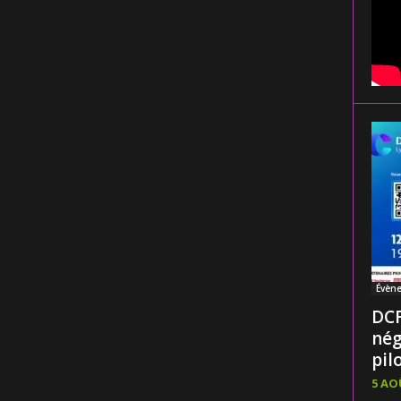
Évèn
DCF
nég
pilo
5 AO