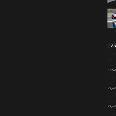
Art
DCF L
pilot
décis
5 août
La Nu
desig
29 juil
Sanof
excel
29 juil
Le Mo