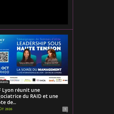
ements
 Lyon réunit une
ociatrice du RAID et une
te de...
ÛT 2026
1