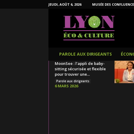
JEUDI, AOÛT 6, 2026
MUSÉE DES CONFLUENCE
L
y
o
n
É
c
o
PAROLE AUX DIRIGEANTS
ÉCON
e
MoonSee : l’appli de baby-
t
sitting sécurisée et flexible
C
pour trouver une...
u
Parole aux dirigeants
l
6 MARS 2026
t
u
r
e