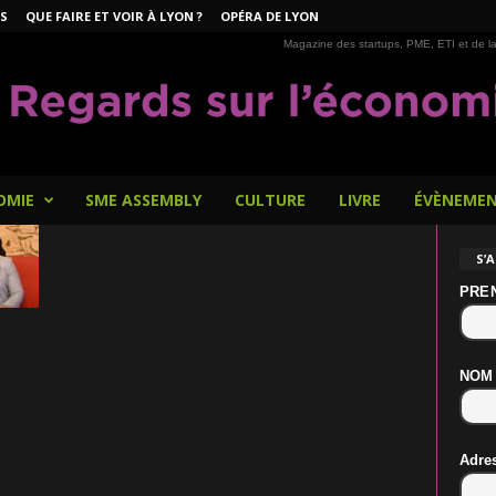
S
QUE FAIRE ET VOIR À LYON ?
OPÉRA DE LYON
Magazine des startups, PME, ETI et de la
OMIE
SME ASSEMBLY
CULTURE
LIVRE
ÉVÈNEME
S’
PRE
NOM
Adre