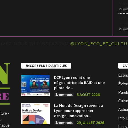
pénic
29 juil
Lyon 
penda
29 juil
UIVEZ-NOUS SUR INSTAGRAM
@LYON_ECO_ET_CULTU
ENCORE PLUS D'ARTICLES
CA
Écon
DCF Lyon réunit une
négociatrice du RAID et une
Évèn
pilote de...
Parol
5 AOÛT 2026
Évènements
Cultu
La Nuit du Design revient à
Actua
Lyon pour rapprocher
ture -
design, innovation...
Info 
,
29 JUILLET 2026
Évènements
chaque
Innov