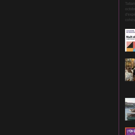
Tatian
octobr
d'expé
cohési