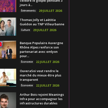
célèbre le gospel pendant 3
jours à...
29 JUILLET 2026
Évènements
Thomas Jolly et Laëtitia
Guédon au TNP Villeurbanne
29 JUILLET 2026
Culture
Banque Populaire Auvergne
Rhône Alpes renforce son
partenariat avec emlyon
pour...
22 JUILLET 2026
Économie
OuveraSoi veut rendre le
marché du mieux-être plus
transparent
22 JUILLET 2026
Économie
Arthur Bois rejoint Meanings
Infra pour accompagner les
infrastructures durables