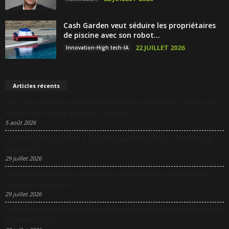
Cash Garden veut séduire les propriétaires
de piscine avec son robot...
22 JUILLET 2026
Innovation-High tech-IA
Articles récents
DCF Lyon réunit une négociatrice du RAID et une pilote de chasse pour
partager les clés des décisions à fort enjeu
5 août 2026
La Nuit du Design revient à Lyon pour rapprocher design, innovation et
entreprises
29 juillet 2026
Sanofi appelle l’Europe à transformer son excellence scientifique en
puissance industrielle
29 juillet 2026
Le Modulo mise 5 millions d’euros sur une nouvelle péniche pour changer
d’échelle à Lyon