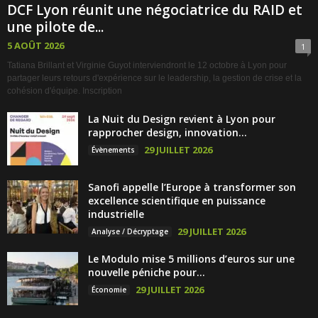
DCF Lyon réunit une négociatrice du RAID et
une pilote de...
5 AOÛT 2026
1
Tatiana Brillant et Virginie Guyot interviendront le 12 octobre à Lyon pour
partager leurs retours d'expérience sur le leadership, la gestion de crise et la
cohésion d'équipe. Inscription
La Nuit du Design revient à Lyon pour
rapprocher design, innovation...
29 JUILLET 2026
Évènements
Sanofi appelle l’Europe à transformer son
excellence scientifique en puissance
industrielle
29 JUILLET 2026
Analyse / Décryptage
Le Modulo mise 5 millions d’euros sur une
nouvelle péniche pour...
29 JUILLET 2026
Économie