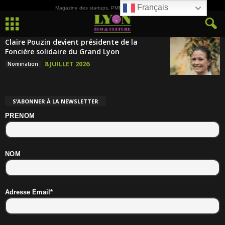
Français
Magazine des startups, PME, ETI et de la Culture
Claire Pouzin devient présidente de la
Foncière solidaire du Grand Lyon
8 JUILLET 2026
Nomination
S’ABONNER À LA NEWSLETTER
PRENOM
NOM
Adresse Email*