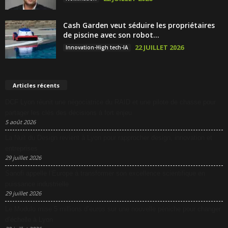
Cash Garden veut séduire les propriétaires
de piscine avec son robot...
22 JUILLET 2026
Innovation-High tech-IA
Articles récents
DCF Lyon réunit une négociatrice du RAID et une pilote de chasse pour
partager les clés des décisions à fort enjeu
5 août 2026
La Nuit du Design revient à Lyon pour rapprocher design, innovation et
entreprises
29 juillet 2026
Sanofi appelle l’Europe à transformer son excellence scientifique en
puissance industrielle
29 juillet 2026
Le Modulo mise 5 millions d’euros sur une nouvelle péniche pour changer
d’échelle à Lyon