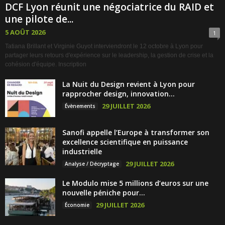
DCF Lyon réunit une négociatrice du RAID et
une pilote de...
5 AOÛT 2026
1
Tatiana Brillant et Virginie Guyot interviendront le 12 octobre à Lyon pour
partager leurs retours d'expérience sur le leadership, la gestion de crise et la
cohésion d'équipe. Inscription
La Nuit du Design revient à Lyon pour
rapprocher design, innovation...
29 JUILLET 2026
Évènements
Sanofi appelle l’Europe à transformer son
excellence scientifique en puissance
industrielle
29 JUILLET 2026
Analyse / Décryptage
Le Modulo mise 5 millions d’euros sur une
nouvelle péniche pour...
29 JUILLET 2026
Économie