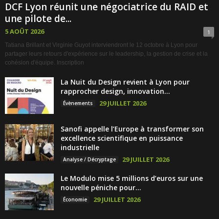
DCF Lyon réunit une négociatrice du RAID et
une pilote de...
5 AOÛT 2026
1
Tatiana Brillant et Virginie Guyot interviendront le 12 octobre à Lyon pour
partager leurs retours d'expérience sur le leadership, la gestion de crise et la
cohésion d'équipe. Inscription
La Nuit du Design revient à Lyon pour
rapprocher design, innovation...
29 JUILLET 2026
Évènements
Sanofi appelle l’Europe à transformer son
excellence scientifique en puissance
industrielle
29 JUILLET 2026
Analyse / Décryptage
Le Modulo mise 5 millions d’euros sur une
nouvelle péniche pour...
29 JUILLET 2026
Économie