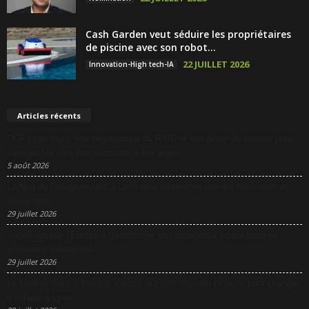
Cash Garden veut séduire les propriétaires
de piscine avec son robot...
22 JUILLET 2026
Innovation-High tech-IA
Articles récents
DCF Lyon réunit une négociatrice du RAID et une pilote de chasse pour
partager les clés des décisions à fort enjeu
5 août 2026
La Nuit du Design revient à Lyon pour rapprocher design, innovation et
entreprises
29 juillet 2026
Sanofi appelle l’Europe à transformer son excellence scientifique en
puissance industrielle
29 juillet 2026
Le Modulo mise 5 millions d’euros sur une nouvelle péniche pour changer
d’échelle à Lyon