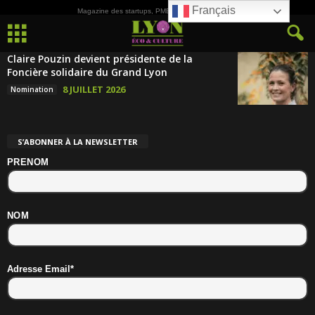
Français
Magazine des startups, PME, ETI et de la Culture
Claire Pouzin devient présidente de la
Foncière solidaire du Grand Lyon
8 JUILLET 2026
Nomination
S’ABONNER À LA NEWSLETTER
PRENOM
NOM
Adresse Email*