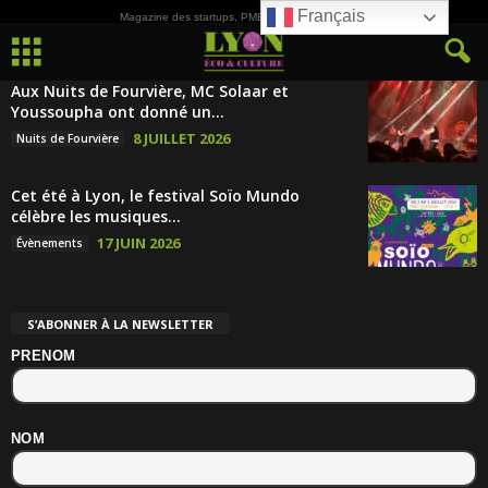
Français
Magazine des startups, PME, ETI et de la Culture
Aux Nuits de Fourvière, MC Solaar et
Youssoupha ont donné un...
8 JUILLET 2026
Nuits de Fourvière
Cet été à Lyon, le festival Soïo Mundo
célèbre les musiques...
17 JUIN 2026
Évènements
S’ABONNER À LA NEWSLETTER
PRENOM
NOM