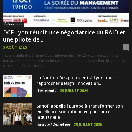
Évènements
DCF Lyon réunit une négociatrice du RAID et
une pilote de...
5 AOÛT 2026
1
Tatiana Brillant et Virginie Guyot interviendront le 12 octobre à Lyon pour
partager leurs retours d'expérience sur le leadership, la gestion de crise et la
cohésion d'équipe. Inscription
La Nuit du Design revient à Lyon pour
rapprocher design, innovation...
29 JUILLET 2026
Évènements
Sanofi appelle l’Europe à transformer son
excellence scientifique en puissance
industrielle
29 JUILLET 2026
Analyse / Décryptage