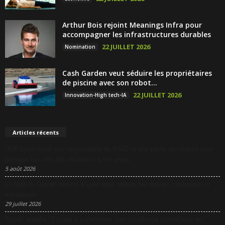
Arthur Bois rejoint Meanings Infra pour
accompagner les infrastructures durables
22 JUILLET 2026
Nomination
Cash Garden veut séduire les propriétaires
de piscine avec son robot...
22 JUILLET 2026
Innovation-High tech-IA
Articles récents
DCF Lyon réunit une négociatrice du RAID et une pilote de chasse pour
partager les clés des décisions à fort enjeu
5 août 2026
La Nuit du Design revient à Lyon pour rapprocher design, innovation et
entreprises
29 juillet 2026
Sanofi appelle l’Europe à transformer son excellence scientifique en