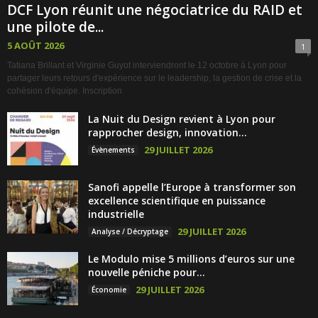
DCF Lyon réunit une négociatrice du RAID et
une pilote de...
5 AOÛT 2026
1
Tatiana Brillant et Virginie Guyot interviendront le 12 octobre à Lyon pour
partager leurs retours d'expérience sur le leadership, la gestion de crise et la
cohésion d'équipe. Inscription
La Nuit du Design revient à Lyon pour
rapprocher design, innovation...
29 JUILLET 2026
Évènements
Sanofi appelle l’Europe à transformer son
excellence scientifique en puissance
industrielle
29 JUILLET 2026
Analyse / Décryptage
Le Modulo mise 5 millions d’euros sur une
nouvelle péniche pour...
29 JUILLET 2026
Économie