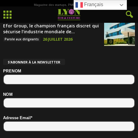
Français
Magazine des startups, PME, ETI et de la Culture
Efor Group, le champion français discret qui
sécurise l’industrie mondiale de...
26 JUILLET 2026
Parole aux dirigeants
S’ABONNER À LA NEWSLETTER
PRENOM
NOM
Adresse Email*