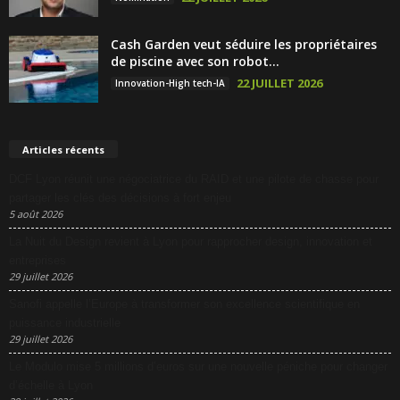
Cash Garden veut séduire les propriétaires
de piscine avec son robot...
22 JUILLET 2026
Innovation-High tech-IA
Articles récents
DCF Lyon réunit une négociatrice du RAID et une pilote de chasse pour
partager les clés des décisions à fort enjeu
5 août 2026
La Nuit du Design revient à Lyon pour rapprocher design, innovation et
entreprises
29 juillet 2026
Sanofi appelle l’Europe à transformer son excellence scientifique en
puissance industrielle
29 juillet 2026
Le Modulo mise 5 millions d’euros sur une nouvelle péniche pour changer
d’échelle à Lyon