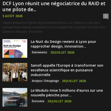
DCF Lyon réunit une négociatrice du RAID et
une pilote de...
5 AOÛT 2026
1
Tatiana Brillant et Virginie Guyot interviendront le 12 octobre à Lyon pour
partager leurs retours d'expérience sur le leadership, la gestion de crise et la
cohésion d'équipe. Inscription
La Nuit du Design revient à Lyon pour
rapprocher design, innovation...
29 JUILLET 2026
Évènements
Sanofi appelle l’Europe à transformer son
excellence scientifique en puissance
industrielle
29 JUILLET 2026
Analyse / Décryptage
Le Modulo mise 5 millions d’euros sur une
nouvelle péniche pour...
29 JUILLET 2026
Économie