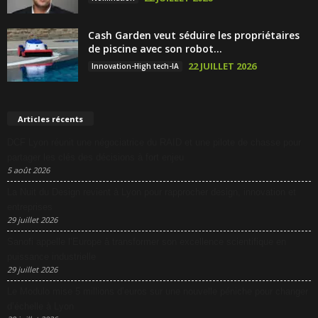
Cash Garden veut séduire les propriétaires
de piscine avec son robot...
22 JUILLET 2026
Innovation-High tech-IA
Articles récents
DCF Lyon réunit une négociatrice du RAID et une pilote de chasse pour
partager les clés des décisions à fort enjeu
5 août 2026
La Nuit du Design revient à Lyon pour rapprocher design, innovation et
entreprises
29 juillet 2026
Sanofi appelle l’Europe à transformer son excellence scientifique en
puissance industrielle
29 juillet 2026
Le Modulo mise 5 millions d’euros sur une nouvelle péniche pour changer
d’échelle à Lyon