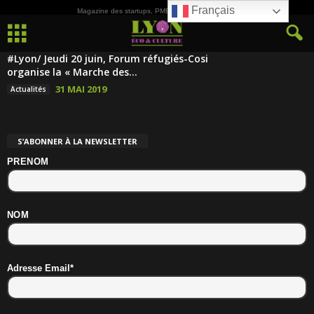
Français
Magazine des startups, PME, ETI et de la Culture
#Lyon/ Jeudi 20 juin, Forum réfugiés-Cosi
organise la « Marche des...
31 MAI 2019
Actualités
S’ABONNER À LA NEWSLETTER
PRENOM
NOM
Adresse Email*