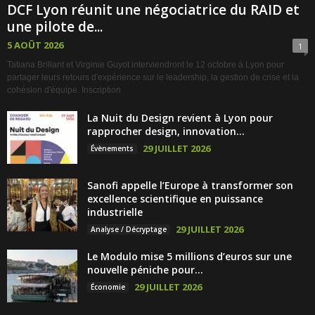
DCF Lyon réunit une négociatrice du RAID et
une pilote de...
5 AOÛT 2026
1
Tatiana Brillant et Virginie Guyot interviendront le 12 octobre à Lyon pour
partager leurs retours d'expérience sur le leadership, la gestion de crise et la
cohésion d'équipe. Inscription
La Nuit du Design revient à Lyon pour
rapprocher design, innovation...
29 JUILLET 2026
Évènements
Sanofi appelle l’Europe à transformer son
excellence scientifique en puissance
industrielle
29 JUILLET 2026
Analyse / Décryptage
Le Modulo mise 5 millions d’euros sur une
nouvelle péniche pour...
29 JUILLET 2026
Économie