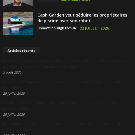
Cash Garden veut séduire les propriétaires
de piscine avec son robot...
22 JUILLET 2026
Innovation-High tech-IA
Articles récents
DCF Lyon réunit une négociatrice du RAID et une pilote de chasse pour
partager les clés des décisions à fort enjeu
5 août 2026
La Nuit du Design revient à Lyon pour rapprocher design, innovation et
entreprises
29 juillet 2026
Sanofi appelle l’Europe à transformer son excellence scientifique en
puissance industrielle
29 juillet 2026
Le Modulo mise 5 millions d’euros sur une nouvelle péniche pour changer
d’échelle à Lyon