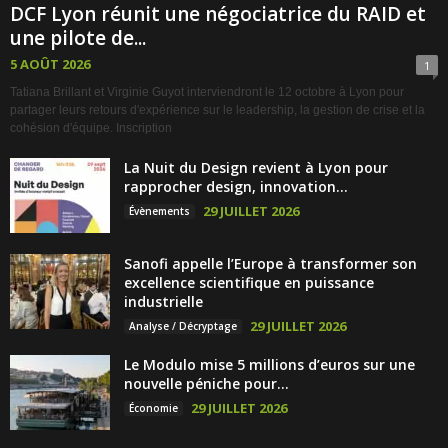
DCF Lyon réunit une négociatrice du RAID et
une pilote de...
5 AOÛT 2026
1
Tatiana Brillant et Virginie Guyot interviendront le 12 octobre à Lyon pour
partager leurs retours d'expérience sur le leadership, la gestion de crise et la
cohésion d'équipe. Inscription
La Nuit du Design revient à Lyon pour
rapprocher design, innovation...
29 JUILLET 2026
Évènements
Sanofi appelle l’Europe à transformer son
excellence scientifique en puissance
industrielle
29 JUILLET 2026
Analyse / Décryptage
Le Modulo mise 5 millions d’euros sur une
nouvelle péniche pour...
29 JUILLET 2026
Économie