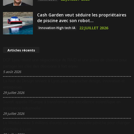
Cash Garden veut séduire les propriétaires
de piscine avec son robot...
22 JUILLET 2026
Innovation-High tech-IA
Articles récents
DCF Lyon réunit une négociatrice du RAID et une pilote de chasse pour
partager les clés des décisions à fort enjeu
5 août 2026
La Nuit du Design revient à Lyon pour rapprocher design, innovation et
entreprises
29 juillet 2026
Sanofi appelle l’Europe à transformer son excellence scientifique en
puissance industrielle
29 juillet 2026
Le Modulo mise 5 millions d’euros sur une nouvelle péniche pour changer
d’échelle à Lyon