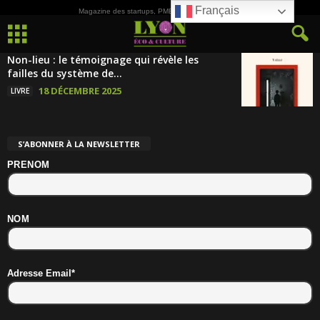
Français
Magazine des startups, PME, ETI et de la Culture
Non-lieu : le témoignage qui révèle les
failles du système de...
18 DÉCEMBRE 2025
LIVRE
S’ABONNER À LA NEWSLETTER
PRENOM
NOM
Adresse Email*