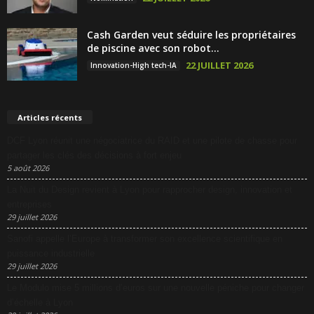
Cash Garden veut séduire les propriétaires
de piscine avec son robot...
22 JUILLET 2026
Innovation-High tech-IA
Articles récents
DCF Lyon réunit une négociatrice du RAID et une pilote de chasse pour
partager les clés des décisions à fort enjeu
5 août 2026
La Nuit du Design revient à Lyon pour rapprocher design, innovation et
entreprises
29 juillet 2026
Sanofi appelle l’Europe à transformer son excellence scientifique en
puissance industrielle
29 juillet 2026
Le Modulo mise 5 millions d’euros sur une nouvelle péniche pour changer
d’échelle à Lyon