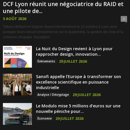
DCF Lyon réunit une négociatrice du RAID et
une pilote de...
5 AOÛT 2026
1
Tatiana Brillant et Virginie Guyot interviendront le 12 octobre à Lyon pour
partager leurs retours d'expérience sur le leadership, la gestion de crise et la
cohésion d'équipe. Inscription
La Nuit du Design revient à Lyon pour
rapprocher design, innovation...
29 JUILLET 2026
Évènements
Sanofi appelle l’Europe à transformer son
excellence scientifique en puissance
industrielle
29 JUILLET 2026
Analyse / Décryptage
Le Modulo mise 5 millions d’euros sur une
nouvelle péniche pour...
29 JUILLET 2026
Économie