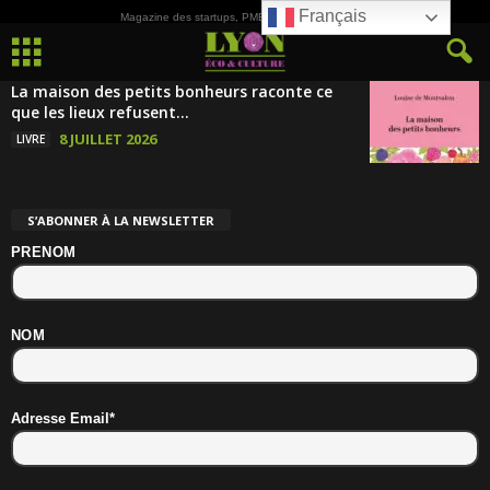
Français
Magazine des startups, PME, ETI et de la Culture
La maison des petits bonheurs raconte ce
que les lieux refusent...
8 JUILLET 2026
LIVRE
S’ABONNER À LA NEWSLETTER
PRENOM
NOM
Adresse Email*