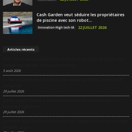
Cash Garden veut séduire les propriétaires
de piscine avec son robot...
22 JUILLET 2026
Innovation-High tech-IA
Articles récents
DCF Lyon réunit une négociatrice du RAID et une pilote de chasse pour
partager les clés des décisions à fort enjeu
5 août 2026
La Nuit du Design revient à Lyon pour rapprocher design, innovation et
entreprises
29 juillet 2026
Sanofi appelle l’Europe à transformer son excellence scientifique en
puissance industrielle
29 juillet 2026
Le Modulo mise 5 millions d’euros sur une nouvelle péniche pour changer
d’échelle à Lyon