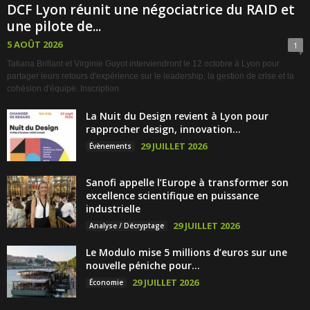
DCF Lyon réunit une négociatrice du RAID et
une pilote de...
5 AOÛT 2026
1
Tatiana Brillant et Virginie Guyot interviendront le 12 octobre à Lyon pour
partager leurs retours d'expérience sur le leadership, la gestion de crise et la
cohésion d'équipe. Inscription
La Nuit du Design revient à Lyon pour
rapprocher design, innovation...
29 JUILLET 2026
Évènements
Sanofi appelle l’Europe à transformer son
excellence scientifique en puissance
industrielle
29 JUILLET 2026
Analyse / Décryptage
Le Modulo mise 5 millions d’euros sur une
nouvelle péniche pour...
29 JUILLET 2026
Économie