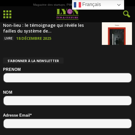
Français
Magazine des startups, PME, ETI et de la Culture
Non-lieu : le témoignage qui révèle les
failles du système de...
18 DÉCEMBRE 2025
LIVRE
S’ABONNER À LA NEWSLETTER
PRENOM
NOM
Adresse Email*