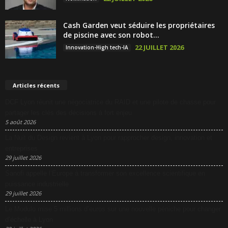
Cash Garden veut séduire les propriétaires
de piscine avec son robot...
22 JUILLET 2026
Innovation-High tech-IA
Articles récents
DCF Lyon réunit une négociatrice du RAID et une pilote de chasse pour
partager les clés des décisions à fort enjeu
5 août 2026
La Nuit du Design revient à Lyon pour rapprocher design, innovation et
entreprises
29 juillet 2026
Sanofi appelle l’Europe à transformer son excellence scientifique en
puissance industrielle
29 juillet 2026
Le Modulo mise 5 millions d’euros sur une nouvelle péniche pour changer
d’échelle à Lyon