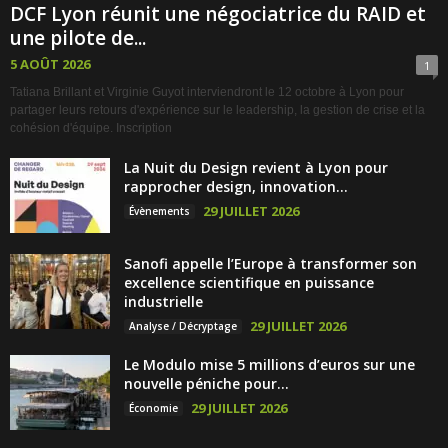
DCF Lyon réunit une négociatrice du RAID et
une pilote de...
5 AOÛT 2026
1
Tatiana Brillant et Virginie Guyot interviendront le 12 octobre à Lyon pour
partager leurs retours d'expérience sur le leadership, la gestion de crise et la
cohésion d'équipe. Inscription
La Nuit du Design revient à Lyon pour
rapprocher design, innovation...
29 JUILLET 2026
Évènements
Sanofi appelle l’Europe à transformer son
excellence scientifique en puissance
industrielle
29 JUILLET 2026
Analyse / Décryptage
Le Modulo mise 5 millions d’euros sur une
nouvelle péniche pour...
29 JUILLET 2026
Économie