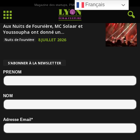
Français
Magazine des startups, PME, ETI et de la Culture
Aux Nuits de Fourvière, MC Solaar et
Youssoupha ont donné un...
8 JUILLET 2026
Nuits de Fourvière
S’ABONNER À LA NEWSLETTER
PRENOM
NOM
Adresse Email*