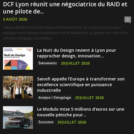
DCF Lyon réunit une négociatrice du RAID et
une pilote de...
5 AOÛT 2026
1
Tatiana Brillant et Virginie Guyot interviendront le 12 octobre à Lyon pour
partager leurs retours d'expérience sur le leadership, la gestion de crise et la
cohésion d'équipe. Inscription
La Nuit du Design revient à Lyon pour
rapprocher design, innovation...
29 JUILLET 2026
Évènements
Sanofi appelle l’Europe à transformer son
excellence scientifique en puissance
industrielle
29 JUILLET 2026
Analyse / Décryptage
Le Modulo mise 5 millions d’euros sur une
nouvelle péniche pour...
29 JUILLET 2026
Économie