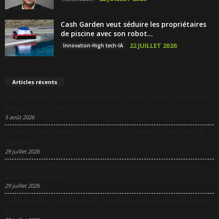
Cash Garden veut séduire les propriétaires
de piscine avec son robot...
22 JUILLET 2026
Innovation-High tech-IA
Articles récents
DCF Lyon réunit une négociatrice du RAID et une pilote de chasse pour
partager les clés des décisions à fort enjeu
5 août 2026
La Nuit du Design revient à Lyon pour rapprocher design, innovation et
entreprises
29 juillet 2026
Sanofi appelle l’Europe à transformer son excellence scientifique en
puissance industrielle
29 juillet 2026
Le Modulo mise 5 millions d’euros sur une nouvelle péniche pour changer
d’échelle à Lyon