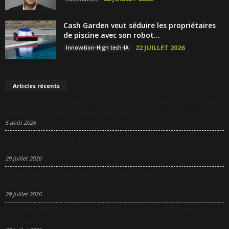
Cash Garden veut séduire les propriétaires
de piscine avec son robot...
22 JUILLET 2026
Innovation-High tech-IA
Articles récents
DCF Lyon réunit une négociatrice du RAID et une pilote de chasse pour
partager les clés des décisions à fort enjeu
5 août 2026
La Nuit du Design revient à Lyon pour rapprocher design, innovation et
entreprises
29 juillet 2026
Sanofi appelle l’Europe à transformer son excellence scientifique en
puissance industrielle
29 juillet 2026
Le Modulo mise 5 millions d’euros sur une nouvelle péniche pour changer
d’échelle à Lyon