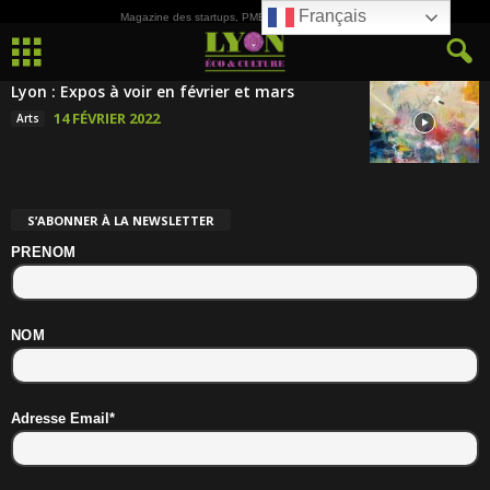
Français
Magazine des startups, PME, ETI et de la Culture
Lyon : Expos à voir en février et mars
14 FÉVRIER 2022
Arts
S’ABONNER À LA NEWSLETTER
PRENOM
NOM
Adresse Email*