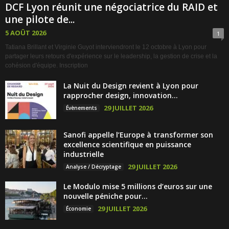
DCF Lyon réunit une négociatrice du RAID et
une pilote de...
5 AOÛT 2026
1
Tatiana Brillant et Virginie Guyot interviendront le 12 octobre à Lyon pour
partager leurs retours d'expérience sur le leadership, la gestion de crise et la
cohésion d'équipe. Inscription
La Nuit du Design revient à Lyon pour
rapprocher design, innovation...
29 JUILLET 2026
Évènements
Sanofi appelle l’Europe à transformer son
excellence scientifique en puissance
industrielle
29 JUILLET 2026
Analyse / Décryptage
Le Modulo mise 5 millions d’euros sur une
nouvelle péniche pour...
29 JUILLET 2026
Économie