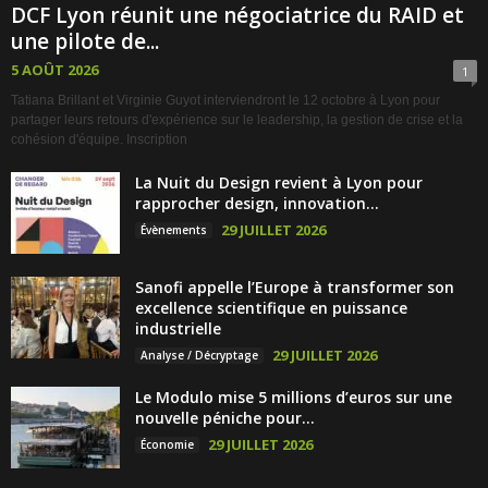
DCF Lyon réunit une négociatrice du RAID et
une pilote de...
5 AOÛT 2026
1
Tatiana Brillant et Virginie Guyot interviendront le 12 octobre à Lyon pour
partager leurs retours d'expérience sur le leadership, la gestion de crise et la
cohésion d'équipe. Inscription
La Nuit du Design revient à Lyon pour
rapprocher design, innovation...
29 JUILLET 2026
Évènements
Sanofi appelle l’Europe à transformer son
excellence scientifique en puissance
industrielle
29 JUILLET 2026
Analyse / Décryptage
Le Modulo mise 5 millions d’euros sur une
nouvelle péniche pour...
29 JUILLET 2026
Économie