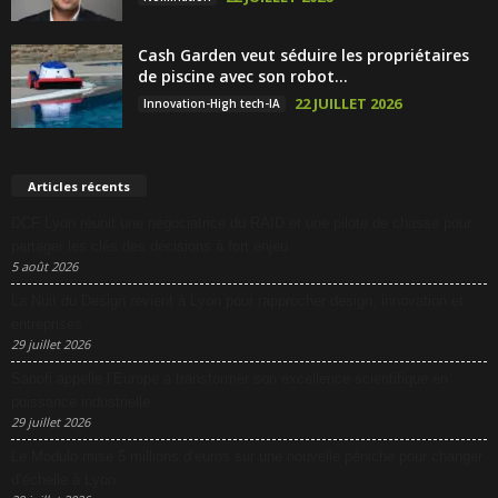
Cash Garden veut séduire les propriétaires
de piscine avec son robot...
22 JUILLET 2026
Innovation-High tech-IA
Articles récents
DCF Lyon réunit une négociatrice du RAID et une pilote de chasse pour
partager les clés des décisions à fort enjeu
5 août 2026
La Nuit du Design revient à Lyon pour rapprocher design, innovation et
entreprises
29 juillet 2026
Sanofi appelle l’Europe à transformer son excellence scientifique en
puissance industrielle
29 juillet 2026
Le Modulo mise 5 millions d’euros sur une nouvelle péniche pour changer
d’échelle à Lyon