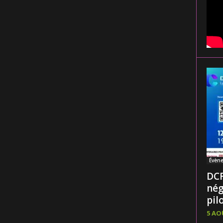
Évèn
DCF
nég
pilo
5 AO