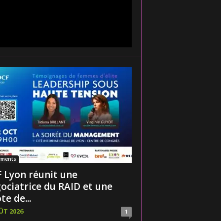
ements
 Lyon réunit une
ociatrice du RAID et une
te de...
ÛT 2026
1