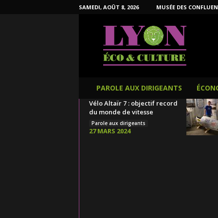
SAMEDI, AOÛT 8, 2026
MUSÉE DES CONFLUEN
L
y
o
n
É
c
o
PAROLE AUX DIRIGEANTS
ÉCON
e
Vélo Altaïr 7 : objectif record
t
du monde de vitesse
C
Parole aux dirigeants
u
27 MARS 2024
l
t
u
r
e