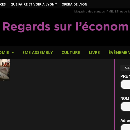
CES
QUE FAIRE ET VOIR À LYON ?
OPÉRA DE LYON
Magazine des startups, PME, ETI et de la
OMIE
SME ASSEMBLY
CULTURE
LIVRE
ÉVÈNEME
S’
PRE
NOM
Adre