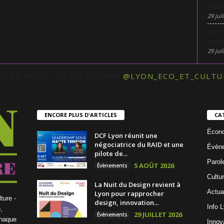
pénic
29 juil
Lyon 
penda
29 juil
UIVEZ-NOUS SUR INSTAGRAM
@LYON_ECO_ET_CULTU
ENCORE PLUS D'ARTICLES
CA
Écon
DCF Lyon réunit une
négociatrice du RAID et une
Évèn
pilote de...
Parol
5 AOÛT 2026
Évènements
Cultu
La Nuit du Design revient à
Actua
Lyon pour rapprocher
ture -
design, innovation...
Info 
,
29 JUILLET 2026
Évènements
chaque
Innov