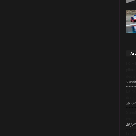
Art
DCF L
pilot
décis
5 août
La Nu
desig
29 juil
Sanof
excel
29 juil
Le Mo