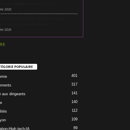
he pour changer d’échelle à Lyon
let 2026
Gospel Festival 2026 célèbre le gospel
nt 3 jours à la Salle Molière
let 2026
RE
TÉGORIE POPULAIRE
401
omie
317
ements
141
e aux dirigeants
140
re
112
lités
109
Lyon
89
ation-High tech-IA