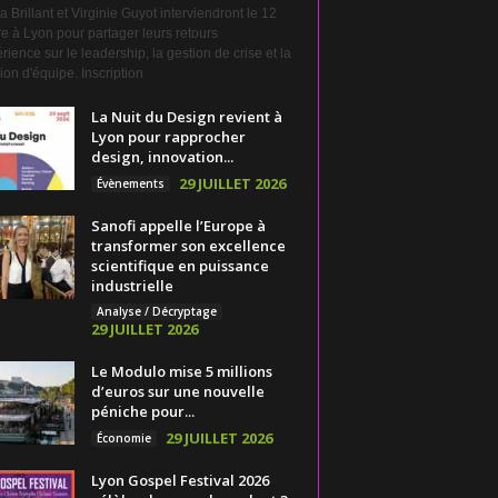
a Brillant et Virginie Guyot interviendront le 12
e à Lyon pour partager leurs retours
rience sur le leadership, la gestion de crise et la
on d'équipe. Inscription
La Nuit du Design revient à
Lyon pour rapprocher
design, innovation...
29 JUILLET 2026
Évènements
Sanofi appelle l’Europe à
transformer son excellence
scientifique en puissance
industrielle
Analyse / Décryptage
29 JUILLET 2026
Le Modulo mise 5 millions
d’euros sur une nouvelle
péniche pour...
29 JUILLET 2026
Économie
Lyon Gospel Festival 2026