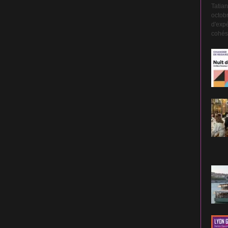
Tatian
octobr
d'expé
cohési