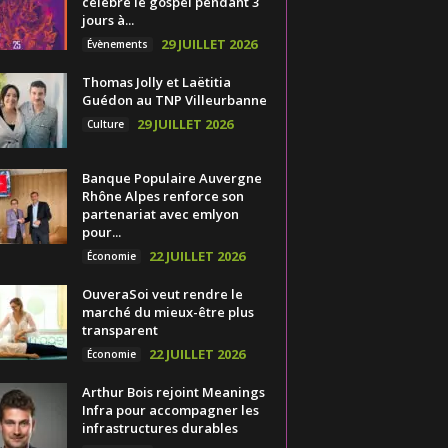
célèbre le gospel pendant 3
jours à...
29 JUILLET 2026
Évènements
Thomas Jolly et Laëtitia
Guédon au TNP Villeurbanne
29 JUILLET 2026
Culture
Banque Populaire Auvergne
Rhône Alpes renforce son
partenariat avec emlyon
pour...
22 JUILLET 2026
Économie
OuveraSoi veut rendre le
marché du mieux-être plus
transparent
22 JUILLET 2026
Économie
Arthur Bois rejoint Meanings
Infra pour accompagner les
infrastructures durables