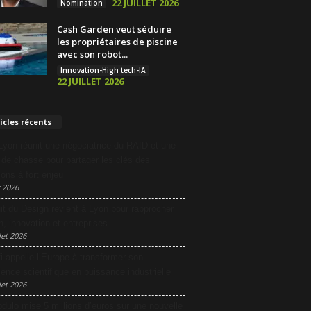
22 JUILLET 2026
Nomination
Cash Garden veut séduire
les propriétaires de piscine
avec son robot...
Innovation-High tech-IA
22 JUILLET 2026
icles récents
yon réunit une négociatrice du RAID et une
e de chasse pour partager les clés des
ions à fort enjeu
 2026
it du Design revient à Lyon pour rapprocher
n, innovation et entreprises
let 2026
i appelle l’Europe à transformer son
lence scientifique en puissance industrielle
let 2026
dulo mise 5 millions d’euros sur une nouvelle