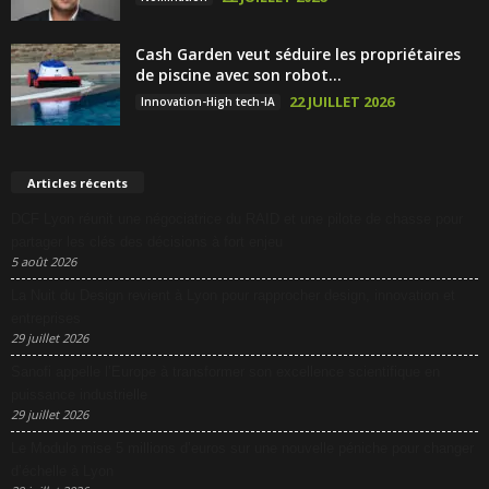
Cash Garden veut séduire les propriétaires
de piscine avec son robot...
22 JUILLET 2026
Innovation-High tech-IA
Articles récents
DCF Lyon réunit une négociatrice du RAID et une pilote de chasse pour
partager les clés des décisions à fort enjeu
5 août 2026
La Nuit du Design revient à Lyon pour rapprocher design, innovation et
entreprises
29 juillet 2026
Sanofi appelle l’Europe à transformer son excellence scientifique en
puissance industrielle
29 juillet 2026
Le Modulo mise 5 millions d’euros sur une nouvelle péniche pour changer
d’échelle à Lyon