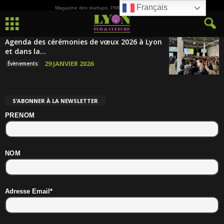
Français
Magazine des startups, PME, ETI et de la Culture
Agenda des cérémonies de vœux 2026 à Lyon
et dans la...
29 JANVIER 2026
Évènements
S’ABONNER À LA NEWSLETTER
PRENOM
NOM
Adresse Email*