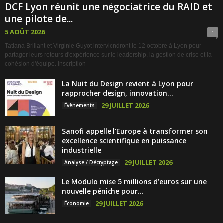
DCF Lyon réunit une négociatrice du RAID et
une pilote de...
5 AOÛT 2026
1
Tatiana Brillant et Virginie Guyot interviendront le 12 octobre à Lyon pour
partager leurs retours d'expérience sur le leadership, la gestion de crise et la
cohésion d'équipe. Inscription
La Nuit du Design revient à Lyon pour
rapprocher design, innovation...
29 JUILLET 2026
Évènements
Sanofi appelle l’Europe à transformer son
excellence scientifique en puissance
industrielle
29 JUILLET 2026
Analyse / Décryptage
Le Modulo mise 5 millions d’euros sur une
nouvelle péniche pour...
29 JUILLET 2026
Économie