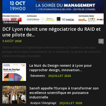
Évènements
DCF Lyon réunit une négociatrice du RAID et
une pilote de...
5 AOÛT 2026
1
Tatiana Brillant et Virginie Guyot interviendront le 12 octobre à Lyon pour
partager leurs retours d'expérience sur le leadership, la gestion de crise et la
cohésion d'équipe. Inscription
La Nuit du Design revient à Lyon pour
rapprocher design, innovation...
29 JUILLET 2026
Évènements
Sanofi appelle l’Europe à transformer son
excellence scientifique en puissance
industrielle
29 JUILLET 2026
Analyse / Décryptage