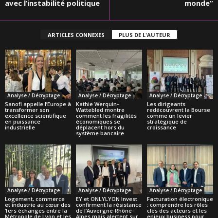
avec l’instabilité politique
monde”
ARTICLES CONNEXES
PLUS DE L'AUTEUR
Analyse / Décryptage
Analyse / Décryptage
Analyse / Décryptage
Sanofi appelle l’Europe à
Kathie Werquin-
Les dirigeants
transformer son
Wattebled montre
redécouvrent la Bourse
excellence scientifique
comment les fragilités
comme un levier
en puissance
économiques se
stratégique de
industrielle
déplacent hors du
croissance
système bancaire
Analyse / Décryptage
Analyse / Décryptage
Analyse / Décryptage
Logement, commerce
EY et ONLYLYON Invest
Facturation électronique
et industrie au cœur des
confirment la résistance
: comprendre les rôles
1ers échanges entre la
de l’Auvergne-Rhône-
clés des acteurs et les
Métropole de Lyon et les
Alpes mais alertent sur
enjeux business pour