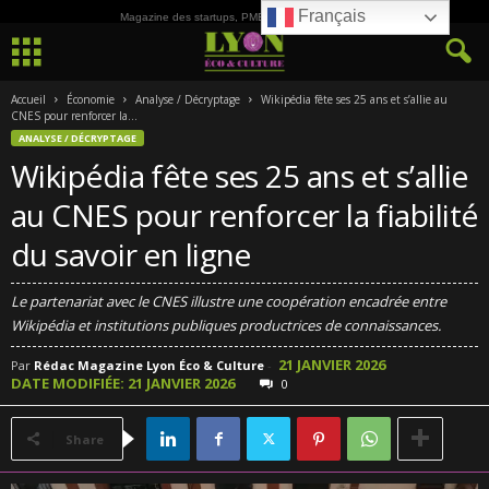
Français
Magazine des startups, PME, ETI et de la Culture
Accueil
Économie
Analyse / Décryptage
Wikipédia fête ses 25 ans et s’allie au
CNES pour renforcer la...
ANALYSE / DÉCRYPTAGE
Wikipédia fête ses 25 ans et s’allie
au CNES pour renforcer la fiabilité
du savoir en ligne
Le partenariat avec le CNES illustre une coopération encadrée entre
Wikipédia et institutions publiques productrices de connaissances.
21 JANVIER 2026
Par
Rédac Magazine Lyon Éco & Culture
-
DATE MODIFIÉE: 21 JANVIER 2026
0
Share