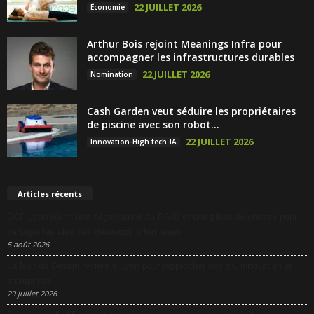
22 JUILLET 2026
Économie
Arthur Bois rejoint Meanings Infra pour
accompagner les infrastructures durables
22 JUILLET 2026
Nomination
Cash Garden veut séduire les propriétaires
de piscine avec son robot...
22 JUILLET 2026
Innovation-High tech-IA
Articles récents
DCF Lyon réunit une négociatrice du RAID et une pilote de chasse pour
partager les clés des décisions à fort enjeu
5 août 2026
La Nuit du Design revient à Lyon pour rapprocher design, innovation et
entreprises
29 juillet 2026