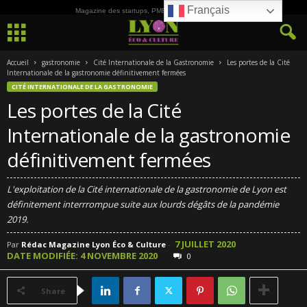
Français
Magazine des startups, PME, ETI et de la Culture
Accueil
gastronomie
Cité Internationale de la Gastronomie
Les portes de la Cité
Internationale de la gastronomie définitivement fermées
CITÉ INTERNATIONALE DE LA GASTRONOMIE
Les portes de la Cité
Internationale de la gastronomie
définitivement fermées
L'exploitation de la Cité internationale de la gastronomie de Lyon est
définitement interrrompue suite aux lourds dégâts de la pandémie
2019.
7 JUILLET 2020
Par
Rédac Magazine Lyon Éco & Culture
-
DATE MODIFIÉE: 4 NOVEMBRE 2020
0
Share