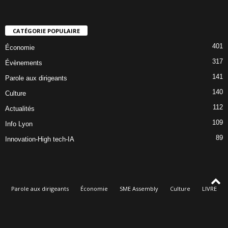
CATÉGORIE POPULAIRE
401
Économie
317
Évènements
141
Parole aux dirigeants
140
Culture
112
Actualités
109
Info Lyon
89
Innovation-High tech-IA
Parole aux dirigeants
Économie
SME Assembly
Culture
LIVRE
Évènements
Qui sommes-nous
© Dorothée Oké, rédacteur en chef de Lyon Éco & Culture - Le magazine des