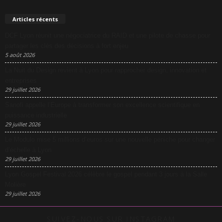
Articles récents
DCF Lyon réunit une négociatrice du RAID et une pilote de chasse pour
partager les clés des décisions à fort enjeu
5 août 2026
La Nuit du Design revient à Lyon pour rapprocher design, innovation et
entreprises
29 juillet 2026
Sanofi appelle l’Europe à transformer son excellence scientifique en
puissance industrielle
29 juillet 2026
Le Modulo mise 5 millions d’euros sur une nouvelle péniche pour changer
d’échelle à Lyon
29 juillet 2026
Lyon Gospel Festival 2026 célèbre le gospel pendant 3 jours à la Salle
Molière
29 juillet 2026
SUIVEZ-NOUS SUR INSTAGRAM