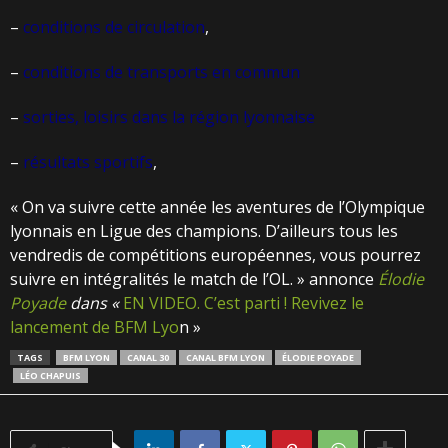
–
conditions de circulation
,
–
conditions de transports en commun
–
sorties, loisirs dans la région lyonnaise
–
résultats sportifs
,
« On va suivre cette année les aventures de l’Olympique
lyonnais en Ligue des champions. D’ailleurs tous les
vendredis de compétitions européennes, vous pourrez
suivre en intégralités le match de l’OL. » annonce
Élodie
Poyade
dans «
EN VIDEO. C’est parti ! Revivez le
lancement de BFM Lyo
n »
TAGS
BFM LYON
CANAL 30
CANAL BFM LYON
ÉLODIE POYADE
LÉO CHAPUIS