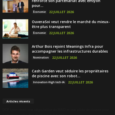
renforce son partenariat avec emlyon
pour...
22 JUILLET 2026
Économie
OuveraSoi veut rendre le marché du mieux-
être plus transparent
22 JUILLET 2026
Économie
Arthur Bois rejoint Meanings Infra pour
accompagner les infrastructures durables
22 JUILLET 2026
Nomination
Cash Garden veut séduire les propriétaires
de piscine avec son robot...
22 JUILLET 2026
Innovation-High tech-IA
Articles récents
DCF Lyon réunit une négociatrice du RAID et une pilote de chasse pour