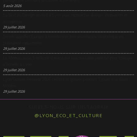
partager les clés des décisions à fort enjeu
5 août 2026
La Nuit du Design revient à Lyon pour rapprocher design, innovation et
entreprises
29 juillet 2026
Sanofi appelle l’Europe à transformer son excellence scientifique en
puissance industrielle
29 juillet 2026
Le Modulo mise 5 millions d’euros sur une nouvelle péniche pour changer
d’échelle à Lyon
29 juillet 2026
Lyon Gospel Festival 2026 célèbre le gospel pendant 3 jours à la Salle
Molière
29 juillet 2026
SUIVEZ-NOUS SUR INSTAGRAM
@LYON_ECO_ET_CULTURE