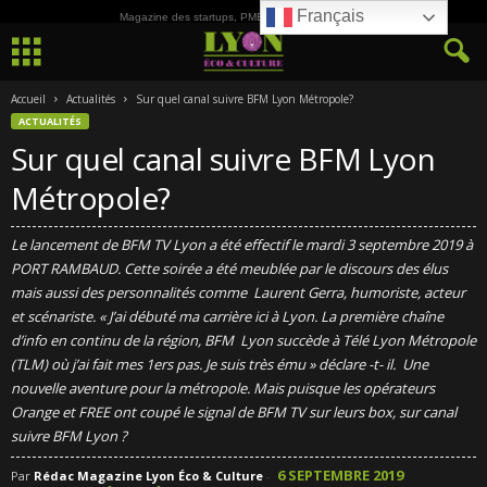
Français
Magazine des startups, PME, ETI et de la Culture
Accueil
Actualités
Sur quel canal suivre BFM Lyon Métropole?
ACTUALITÉS
Sur quel canal suivre BFM Lyon
Métropole?
Le lancement de BFM TV Lyon a été effectif le mardi 3 septembre 2019 à
PORT RAMBAUD. Cette soirée a été meublée par le discours des élus
mais aussi des personnalités comme Laurent Gerra, humoriste, acteur
et scénariste. « J’ai débuté ma carrière ici à Lyon. La première chaîne
d’info en continu de la région, BFM Lyon succède à Télé Lyon Métropole
(TLM) où j’ai fait mes 1ers pas. Je suis très ému » déclare -t- il. Une
nouvelle aventure pour la métropole. Mais puisque les opérateurs
Orange et FREE ont coupé le signal de BFM TV sur leurs box, sur canal
suivre BFM Lyon ?
6 SEPTEMBRE 2019
Par
Rédac Magazine Lyon Éco & Culture
-