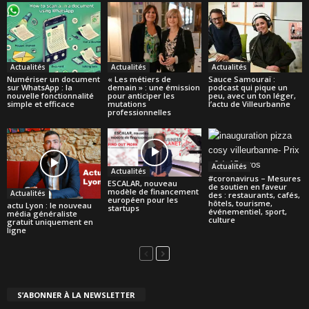
Actualités
Actualités
Actualités
Numériser un document
« Les métiers de
Sauce Samouraï :
sur WhatsApp : la
demain » : une émission
podcast qui pique un
nouvelle fonctionnalité
pour anticiper les
peu, avec un ton léger,
simple et efficace
mutations
l’actu de Villeurbanne
professionnelles
Actualités
Actualités
#coronavirus – Mesures
ESCALAR, nouveau
de soutien en faveur
modèle de financement
Actualités
des : restaurants, cafés,
européen pour les
hôtels, tourisme,
actu Lyon : le nouveau
startups
événementiel, sport,
média généraliste
culture
gratuit uniquement en
ligne
S’ABONNER À LA NEWSLETTER