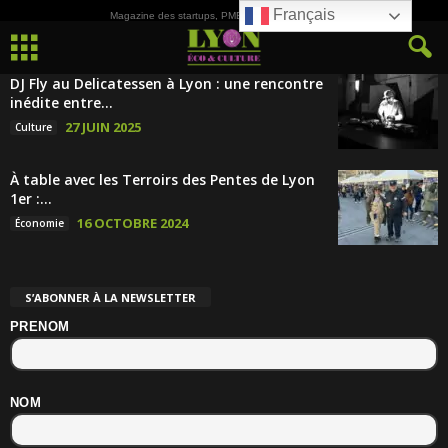
Français
Magazine des startups, PME, ETI et de la Culture
DJ Fly au Delicatessen à Lyon : une rencontre
inédite entre...
27 JUIN 2025
Culture
À table avec les Terroirs des Pentes de Lyon
1er :...
16 OCTOBRE 2024
Économie
S’ABONNER À LA NEWSLETTER
PRENOM
NOM