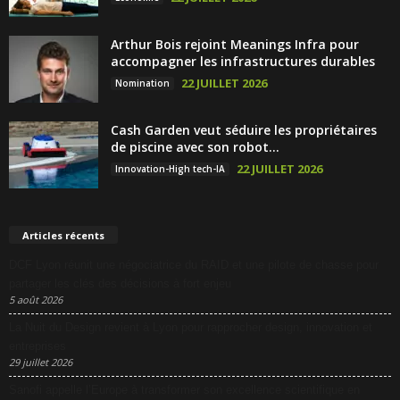
Arthur Bois rejoint Meanings Infra pour
accompagner les infrastructures durables
22 JUILLET 2026
Nomination
Cash Garden veut séduire les propriétaires
de piscine avec son robot...
22 JUILLET 2026
Innovation-High tech-IA
Articles récents
DCF Lyon réunit une négociatrice du RAID et une pilote de chasse pour
partager les clés des décisions à fort enjeu
5 août 2026
La Nuit du Design revient à Lyon pour rapprocher design, innovation et
entreprises
29 juillet 2026
Sanofi appelle l’Europe à transformer son excellence scientifique en