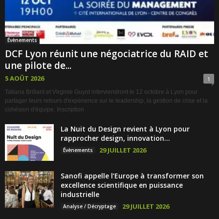
Évènements
DCF Lyon réunit une négociatrice du RAID et
une pilote de...
5 AOÛT 2026
1
Tatiana Brillant et Virginie Guyot interviendront le 12 octobre à Lyon pour
partager leurs retours d'expérience sur le leadership, la gestion de crise et la
cohésion d'équipe. Inscription
La Nuit du Design revient à Lyon pour
rapprocher design, innovation...
29 JUILLET 2026
Évènements
Sanofi appelle l’Europe à transformer son
excellence scientifique en puissance
industrielle
29 JUILLET 2026
Analyse / Décryptage