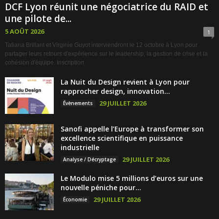
DCF Lyon réunit une négociatrice du RAID et
une pilote de...
5 AOÛT 2026
1
Tatiana Brillant et Virginie Guyot interviendront le 12 octobre à Lyon pour
partager leurs retours d'expérience sur le leadership, la gestion de crise et la
cohésion d'équipe. Inscription
La Nuit du Design revient à Lyon pour
rapprocher design, innovation...
29 JUILLET 2026
Évènements
Sanofi appelle l’Europe à transformer son
excellence scientifique en puissance
industrielle
29 JUILLET 2026
Analyse / Décryptage
Le Modulo mise 5 millions d’euros sur une
nouvelle péniche pour...
29 JUILLET 2026
Économie