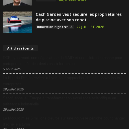
Cash Garden veut séduire les propriétaires
de piscine avec son robot...
22 JUILLET 2026
Innovation-High tech-IA
Articles récents
DCF Lyon réunit une négociatrice du RAID et une pilote de chasse pour
partager les clés des décisions à fort enjeu
5 août 2026
La Nuit du Design revient à Lyon pour rapprocher design, innovation et
entreprises
29 juillet 2026
Sanofi appelle l’Europe à transformer son excellence scientifique en
puissance industrielle
29 juillet 2026
Le Modulo mise 5 millions d’euros sur une nouvelle péniche pour changer
d’échelle à Lyon