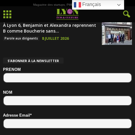
Français
Magazine des startups, PME, ETI et de la Culture
À Lyon 6, Benjamin et Alexandra reprennent
B comme Boucherie sans...
8 JUILLET 2026
Parole aux dirigeants
S’ABONNER À LA NEWSLETTER
PRENOM
NOM
Adresse Email*