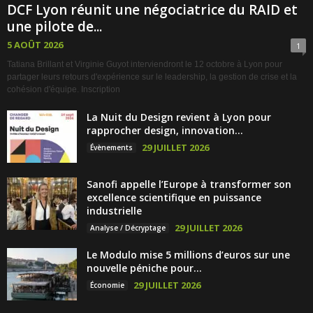
DCF Lyon réunit une négociatrice du RAID et
une pilote de...
5 AOÛT 2026
1
Tatiana Brillant et Virginie Guyot interviendront le 12 octobre à Lyon pour
partager leurs retours d'expérience sur le leadership, la gestion de crise et la
cohésion d'équipe. Inscription
La Nuit du Design revient à Lyon pour
rapprocher design, innovation...
29 JUILLET 2026
Évènements
Sanofi appelle l’Europe à transformer son
excellence scientifique en puissance
industrielle
29 JUILLET 2026
Analyse / Décryptage
Le Modulo mise 5 millions d’euros sur une
nouvelle péniche pour...
29 JUILLET 2026
Économie