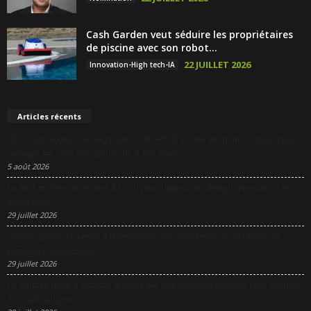
Cash Garden veut séduire les propriétaires
de piscine avec son robot...
22 JUILLET 2026
Innovation-High tech-IA
Articles récents
DCF Lyon réunit une négociatrice du RAID et une pilote de chasse pour
partager les clés des décisions à fort enjeu
5 août 2026
La Nuit du Design revient à Lyon pour rapprocher design, innovation et
entreprises
29 juillet 2026
Sanofi appelle l’Europe à transformer son excellence scientifique en
puissance industrielle
29 juillet 2026
Le Modulo mise 5 millions d’euros sur une nouvelle péniche pour changer
d’échelle à Lyon