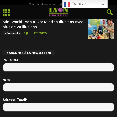
Français
Magazine des startups, PME, ETI et de la Culture
Mini World Lyon ouvre Mission Illusions avec
plus de 20 illusions...
8 JUILLET 2026
Évènements
S’ABONNER À LA NEWSLETTER
PRENOM
NOM
Adresse Email*