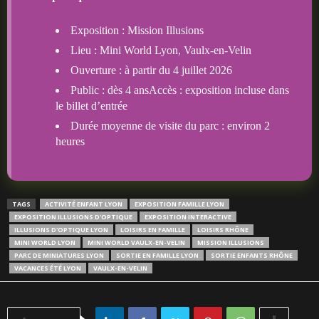
Exposition : Mission Illusions
Lieu : Mini World Lyon, Vaulx-en-Velin
Ouverture : à partir du 4 juillet 2026
Public : dès 4 ansAccès : exposition incluse dans
le billet d’entrée
Durée moyenne de visite du parc : environ 2
heures
TAGS
ACTIVITÉ ENFANT LYON
EXPOSITION FAMILLE LYON
EXPOSITION ILLUSIONS D'OPTIQUE
EXPOSITION INTERACTIVE
ILLUSIONS D'OPTIQUE LYON
LOISIRS EN FAMILLE
LOISIRS RHÔNE
MINI WORLD LYON
MINI WORLD VAULX-EN-VELIN
MISSION ILLUSIONS
PARC DE MINIATURES LYON
SORTIE EN FAMILLE LYON
SORTIE ENFANTS RHÔNE
VACANCES ÉTÉ LYON
VAULX-EN-VELIN