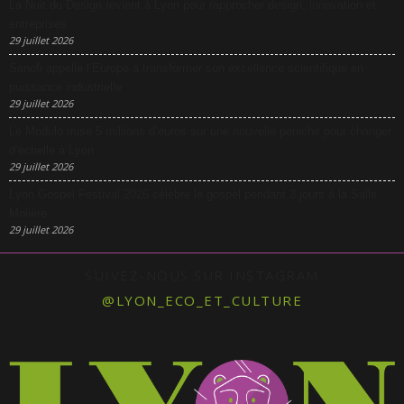
La Nuit du Design revient à Lyon pour rapprocher design, innovation et
entreprises
29 juillet 2026
Sanofi appelle l’Europe à transformer son excellence scientifique en
puissance industrielle
29 juillet 2026
Le Modulo mise 5 millions d’euros sur une nouvelle péniche pour changer
d’échelle à Lyon
29 juillet 2026
Lyon Gospel Festival 2026 célèbre le gospel pendant 3 jours à la Salle
Molière
29 juillet 2026
SUIVEZ-NOUS SUR INSTAGRAM
@LYON_ECO_ET_CULTURE