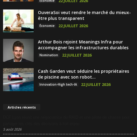
22 JUILLET 2026
Économie
OuveraSoi veut rendre le marché du mieux-
être plus transparent
22 JUILLET 2026
Économie
Arthur Bois rejoint Meanings Infra pour
accompagner les infrastructures durables
22 JUILLET 2026
Nomination
Cash Garden veut séduire les propriétaires
de piscine avec son robot...
22 JUILLET 2026
Innovation-High tech-IA
Articles récents
DCF Lyon réunit une négociatrice du RAID et une pilote de chasse pour
partager les clés des décisions à fort enjeu
5 août 2026