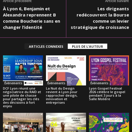
Article précédent
Article suivant
À Lyon 6, Benjamin et
Les dirigeants
Alexandra reprennent B
redécouvrent la Bourse
comme Boucherie sans en
comme un levier
changer l’identité
stratégique de croissance
ARTICLES CONNEXES
PLUS DE L'AUTEUR
Évènements
Évènements
Évènements
DCF Lyon réunit une
La Nuit du Design
Lyon Gospel Festival
négociatrice du RAID et
revient à Lyon pour
2026 célèbre le gospel
une pilote de chasse
rapprocher design,
pendant 3 jours à la
pour partager les clés
innovation et
Salle Molière
des décisions à fort
entreprises
enjeu