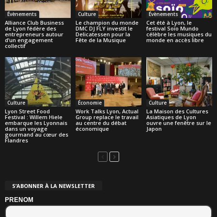
Évènements
Culture
Évènements
Alliance Club Business
Le champion du monde
Cet été à Lyon, le
de Lyon fédère des
DMC DJ FLY investit le
festival Soïo Mundo
entrepreneurs autour
Delicatessen pour la
célèbre les musiques du
d’un engagement
Fête de la Musique
monde en accès libre
collectif
Culture
Économie
Culture
Lyon Street Food
Work Talks Lyon, Actual
La Maison des Cultures
Festival : Willem Hiele
Group replace le travail
Asiatiques de Lyon
embarque les Lyonnais
au centre du débat
ouvre une fenêtre sur le
dans un voyage
économique
Japon
gourmand au cœur des
Flandres
S’ABONNER À LA NEWSLETTER
PRENOM