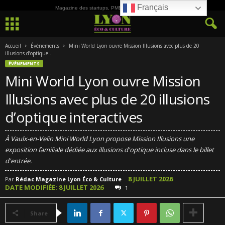
Français
Magazine des startups, PME, ETI et de la Culture
Accueil
Évènements
Mini World Lyon ouvre Mission Illusions avec plus de 20
illusions d’optique...
ÉVÈNEMENTS
Mini World Lyon ouvre Mission
Illusions avec plus de 20 illusions
d’optique interactives
À Vaulx-en-Velin Mini World Lyon propose Mission Illusions une
exposition familiale dédiée aux illusions d'optique incluse dans le billet
d'entrée.
8 JUILLET 2026
Par
Rédac Magazine Lyon Éco & Culture
-
DATE MODIFIÉE: 8 JUILLET 2026
1
Share