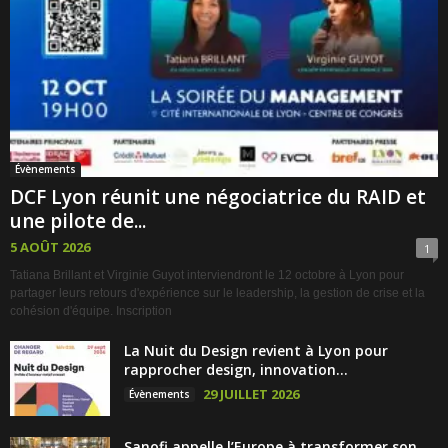
Évènements
DCF Lyon réunit une négociatrice du RAID et
une pilote de...
5 AOÛT 2026
1
Tatiana Brillant et Virginie Guyot interviendront le 12 octobre à Lyon pour
partager leurs retours d'expérience sur le leadership, la gestion de crise et la
cohésion d'équipe. Inscription
La Nuit du Design revient à Lyon pour
rapprocher design, innovation...
29 JUILLET 2026
Évènements
Sanofi appelle l’Europe à transformer son