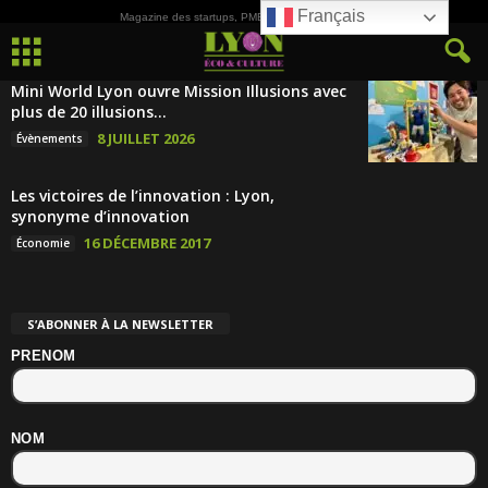
Français
Magazine des startups, PME, ETI et de la Culture
Mini World Lyon ouvre Mission Illusions avec
plus de 20 illusions...
8 JUILLET 2026
Évènements
Les victoires de l’innovation : Lyon,
synonyme d’innovation
16 DÉCEMBRE 2017
Économie
S’ABONNER À LA NEWSLETTER
PRENOM
NOM