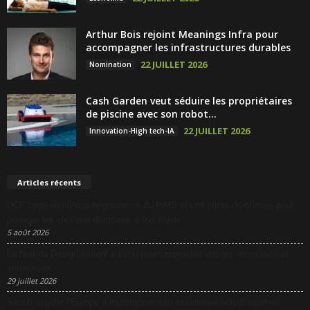
Arthur Bois rejoint Meanings Infra pour
accompagner les infrastructures durables
22 JUILLET 2026
Nomination
Cash Garden veut séduire les propriétaires
de piscine avec son robot...
22 JUILLET 2026
Innovation-High tech-IA
Articles récents
DCF Lyon réunit une négociatrice du RAID et une pilote de chasse pour
partager les clés des décisions à fort enjeu
5 août 2026
La Nuit du Design revient à Lyon pour rapprocher design, innovation et
entreprises
29 juillet 2026
Sanofi appelle l’Europe à transformer son excellence scientifique en