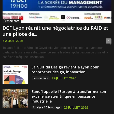
Évènements
DCF Lyon réunit une négociatrice du RAID et
une pilote de...
5 AOÛT 2026
1
Tatiana Brillant et Virginie Guyot interviendront le 12 octobre à Lyon pour
partager leurs retours d'expérience sur le leadership, la gestion de crise et la
cohésion d'équipe. Inscription
La Nuit du Design revient à Lyon pour
rapprocher design, innovation...
29 JUILLET 2026
Évènements
Sanofi appelle l’Europe à transformer son
excellence scientifique en puissance
industrielle
29 JUILLET 2026
Analyse / Décryptage