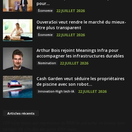
pour...
22 JUILLET 2026
Économie
OuveraSoi veut rendre le marché du mieux-
être plus transparent
22 JUILLET 2026
Économie
Arthur Bois rejoint Meanings Infra pour
accompagner les infrastructures durables
22 JUILLET 2026
Nomination
Cash Garden veut séduire les propriétaires
de piscine avec son robot...
22 JUILLET 2026
Innovation-High tech-IA
Articles récents
DCF Lyon réunit une négociatrice du RAID et une pilote de chasse pour
partager les clés des décisions à fort enjeu