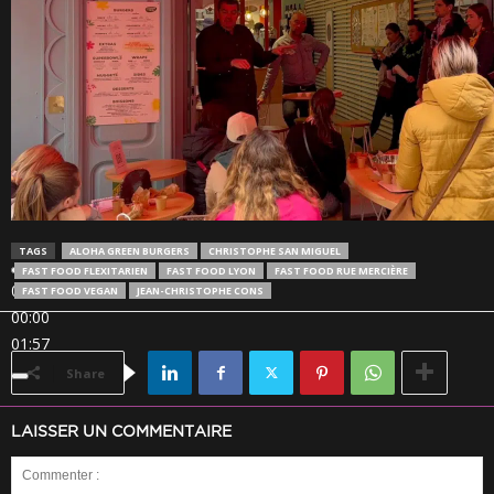
TAGS
ALOHA GREEN BURGERS
CHRISTOPHE SAN MIGUEL
FAST FOOD FLEXITARIEN
FAST FOOD LYON
FAST FOOD RUE MERCIÈRE
00:00
FAST FOOD VEGAN
JEAN-CHRISTOPHE CONS
00:00
01:57
Share
LAISSER UN COMMENTAIRE