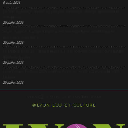
5 août 2026
La Nuit du Design revient à Lyon pour rapprocher design, innovation et
entreprises
29 juillet 2026
Sanofi appelle l’Europe à transformer son excellence scientifique en
puissance industrielle
29 juillet 2026
Le Modulo mise 5 millions d’euros sur une nouvelle péniche pour changer
d’échelle à Lyon
29 juillet 2026
Lyon Gospel Festival 2026 célèbre le gospel pendant 3 jours à la Salle
Molière
29 juillet 2026
SUIVEZ-NOUS SUR INSTAGRAM
@LYON_ECO_ET_CULTURE