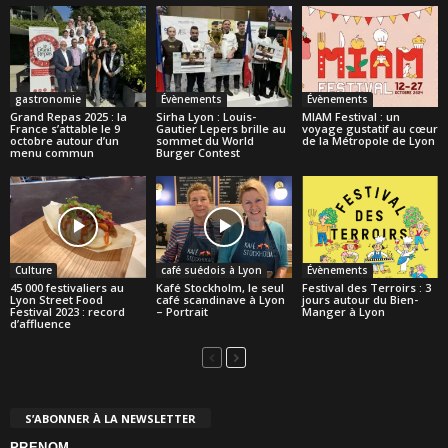
gastronomie
Évènements
Évènements
Grand Repas 2025 : la
Sirha Lyon : Louis-
MIAM Festival : un
France s’attable le 9
Gautier Lepers brille au
voyage gustatif au cœur
octobre autour d’un
sommet du World
de la Métropole de Lyon
menu commun
Burger Contest
Culture
café suédois à Lyon
Évènements
45 000 festivaliers au
Kafé Stockholm, le seul
Festival des Terroirs : 3
Lyon Street Food
café scandinave à Lyon
jours autour du Bien-
Festival 2023 : record
– Portrait
Manger à Lyon
d’affluence
S’ABONNER À LA NEWSLETTER
PRENOM