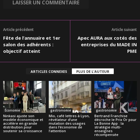
Article précédent
Article suivant
Fête de l’annuaire et 1er
Apec AURA aux cotés des
salon des adhérents :
entreprises du MADE IN
objectif atteint
PME
ARTICLES CONNEXES
PLUS DE L'AUTEUR
Économie
gastronomie
gastronomie
Ninkasi ajuste son
Mio, café lettres à Lyon,
Bertrand Franchise
modèle économique et
révélateur d’une
décroche le Prix Or pour
accélère en grande
mutation des usages
La Bonne App : la
distribution pour
dans l’économie de
stratégie multi-
soutenir sa croissance
l’attention
enseignes
récompensée