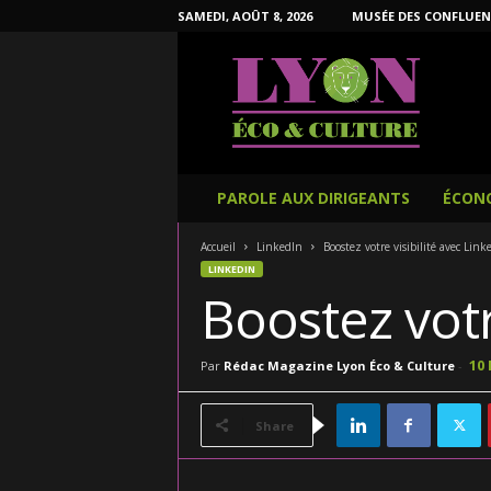
SAMEDI, AOÛT 8, 2026
MUSÉE DES CONFLUEN
L
y
o
n
É
c
o
PAROLE AUX DIRIGEANTS
ÉCON
e
t
Accueil
LinkedIn
Boostez votre visibilité avec Link
C
LINKEDIN
u
Boostez votr
l
t
u
10
Par
Rédac Magazine Lyon Éco & Culture
-
r
e
Share