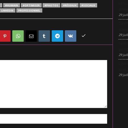
La Nu
S
#HUMAIN
#OPTIMISER
#PHOTOS
#RÉSEAUX
#SOCIAUX
design
LINKEDIN
PROFESSIONNEL
29 juil
Sanofi
scient
29 juil
Le Mo
pénic
29 juil
Lyon 
jours 
29 juil