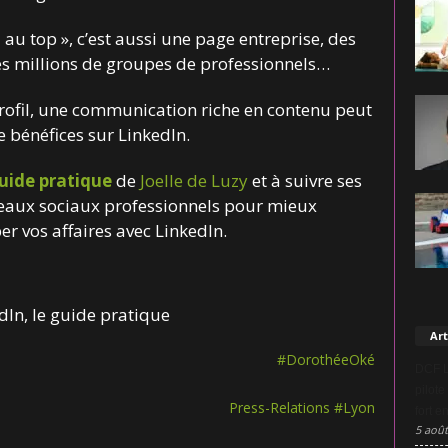
 au top », c’est aussi une page entreprise, des
es millions de groupes de professionnels…
rofil, une communication riche en contenu peut
 bénéfices sur LinkedIn.
guide pratique
de
Joelle de Luzy
et à suivre ses
seaux sociaux professionnels pour mieux
r vos affaires avec LinkedIn.
Art
#DorothéeOké
DCF L
pilote
Press-Relations #Lyon
fort e
5 août