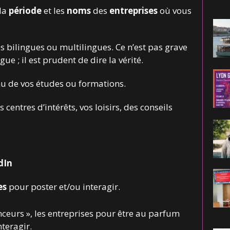
 la
période
et les
noms
des
entreprises
où vous
s bilingues ou multilingues. Ce n’est pas grave
ue ; il est prudent de dire la vérité.
nu de vos études ou formations.
os centres d’intérêts, vos loisirs, des conseils
dIn
es
pour poster et/ou interagir.
uenceurs », les entreprises pour être au parfum
nteragir.