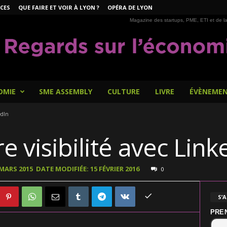
CES
QUE FAIRE ET VOIR À LYON ?
OPÉRA DE LYON
Magazine des startups, PME, ETI et de la
OMIE
SME ASSEMBLY
CULTURE
LIVRE
ÉVÈNEME
edIn
e visibilité avec Link
 MARS 2015
DATE MODIFIÉE: 15 FÉVRIER 2016
0
S’
PRE