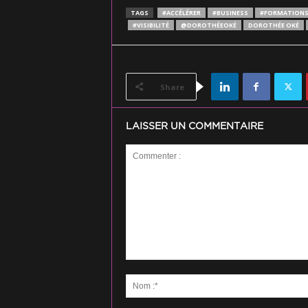
TAGS
#ACCÉLÉRER
#BUSINESS
#FORMATION
#VISIBILITÉ
@DOROTHÉEOKÉ
DOROTHÉE OKÉ
Share
LAISSER UN COMMENTAIRE