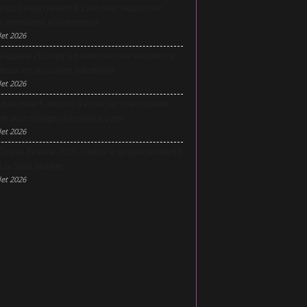
it du Design revient à Lyon pour rapprocher
, innovation et entreprises
let 2026
 appelle l’Europe à transformer son excellence
ifique en puissance industrielle
let 2026
dulo mise 5 millions d’euros sur une nouvelle
he pour changer d’échelle à Lyon
let 2026
Gospel Festival 2026 célèbre le gospel pendant 3
à la Salle Molière
let 2026