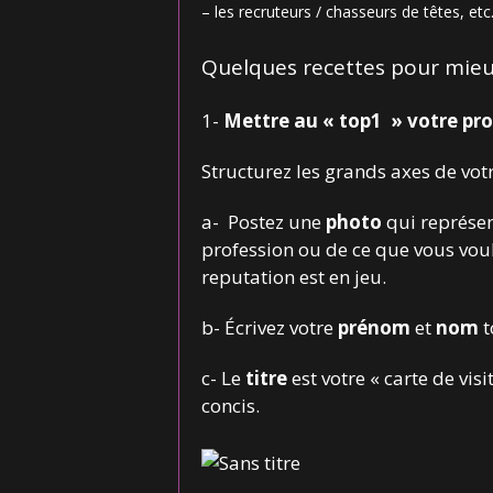
– les recruteurs / chasseurs de têtes, etc
Quelques recettes pour mieux
1-
Mettre au « top1 » votre pr
Structurez les grands axes de vot
a- Postez une
photo
qui représen
profession ou de ce que vous voul
reputation est en jeu.
b- Écrivez votre
prénom
et
nom
t
c- Le
titre
est votre « carte de visi
concis.