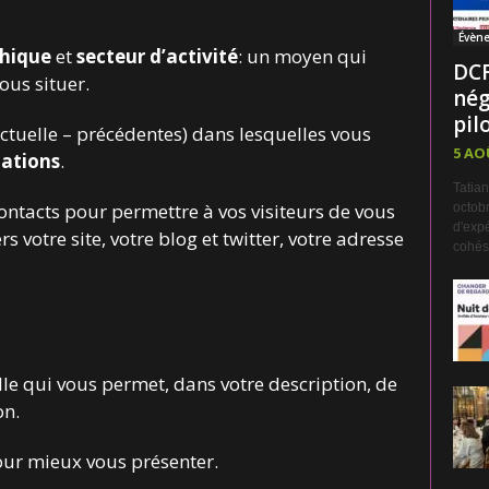
Évèn
hique
et
secteur d’activité
: un moyen qui
DCF
us situer.
nég
pilo
ctuelle – précédentes) dans lesquelles vous
5 AO
ations
.
Tatian
 contacts pour permettre à vos visiteurs de vous
octobr
d'expé
rs votre site, votre blog et twitter, votre adresse
cohési
elle qui vous permet, dans votre description, de
on.
our mieux vous présenter.