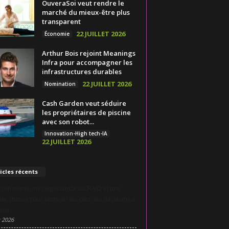
OuveraSoi veut rendre le
marché du mieux-être plus
transparent
22 JUILLET 2026
Économie
Arthur Bois rejoint Meanings
Infra pour accompagner les
infrastructures durables
22 JUILLET 2026
Nomination
Cash Garden veut séduire
les propriétaires de piscine
avec son robot...
Innovation-High tech-IA
22 JUILLET 2026
icles récents
yon réunit une négociatrice du RAID et une
 de chasse pour partager les clés des décisions à
njeu
 2026