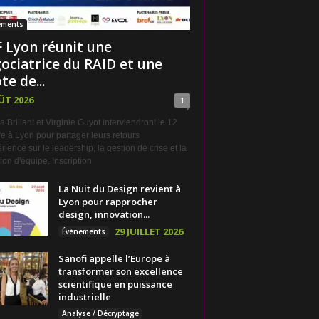
ements
 Lyon réunit une
ociatrice du RAID et une
te de...
ÛT 2026
1
a Brillant et Virginie Guyot interviendront le 12
e à Lyon pour partager leurs retours
rience sur le leadership, la gestion de crise et la
on d'équipe. Inscription
La Nuit du Design revient à
Lyon pour rapprocher
design, innovation...
29 JUILLET 2026
Évènements
Sanofi appelle l’Europe à
transformer son excellence
scientifique en puissance
industrielle
Analyse / Décryptage