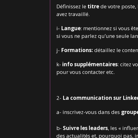
Définissez le
titre
de votre poste,
avez travaillé.
i-
Langue
: mentionnez si vous ête
si vous ne parlez qu’une seule lang
j-
Formations:
détaillez le conte
k-
info supplémentaires
: citez v
pour vous contacter etc.
2-
La communication sur Linke
a- inscrivez-vous dans des
group
b-
Suivre les leaders
, les « infl
des actualités et, pourquoi pas, i