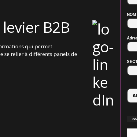
NOM
 levier B2B
Adre
formations qui permet
 se relier à différents panels de
SECT
Re