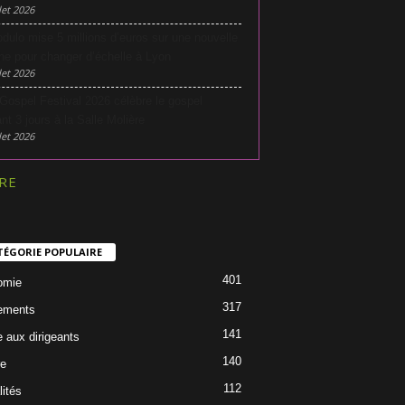
let 2026
dulo mise 5 millions d’euros sur une nouvelle
he pour changer d’échelle à Lyon
let 2026
Gospel Festival 2026 célèbre le gospel
nt 3 jours à la Salle Molière
let 2026
RE
TÉGORIE POPULAIRE
401
omie
317
ements
141
e aux dirigeants
140
re
112
lités