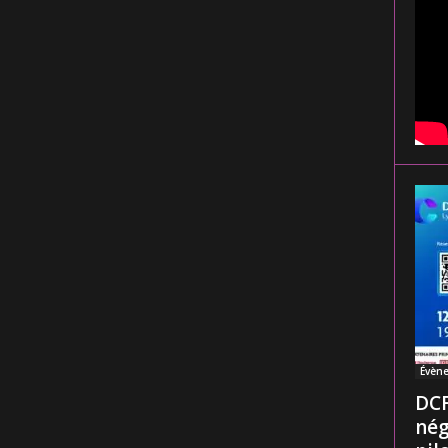
Évèn
DCF
nég