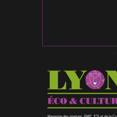
S
Magazine des startups, PME, ETI et de la Cul