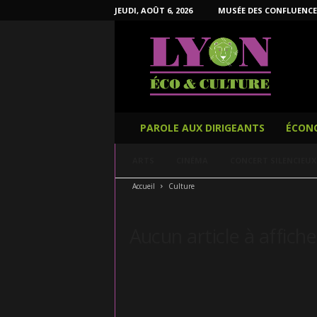
JEUDI, AOÛT 6, 2026
MUSÉE DES CONFLUENCE
L
y
o
n
É
c
o
PAROLE AUX DIRIGEANTS
ÉCON
e
t
ARTS
CINÉMA
CONCERT SILENCIEUX
C
u
Accueil
Culture
l
t
u
Aucun article à affiche
r
e