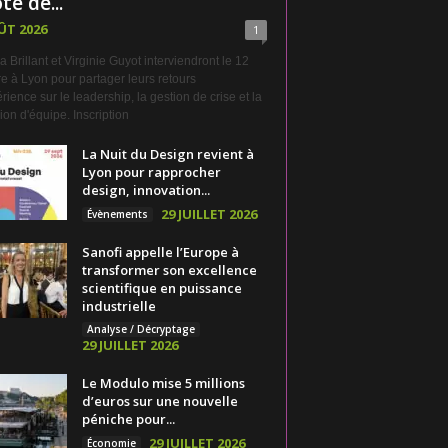
te de...
ÛT 2026
1
a Brillant et Virginie Guyot interviendront le 12
e à Lyon pour partager leurs retours
rience sur le leadership, la gestion de crise et la
on d'équipe. Inscription
La Nuit du Design revient à
Lyon pour rapprocher
design, innovation...
29 JUILLET 2026
Évènements
Sanofi appelle l’Europe à
transformer son excellence
scientifique en puissance
industrielle
Analyse / Décryptage
29 JUILLET 2026
Le Modulo mise 5 millions
d’euros sur une nouvelle
péniche pour...
29 JUILLET 2026
Économie