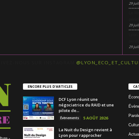
29 juil
Le Mo
pénic
29 juil
Lyon 
penda
29 juil
UIVEZ-NOUS SUR INSTAGRAM
@LYON_ECO_ET_CULTU
ENCORE PLUS D'ARTICLES
CA
Écon
DCF Lyon réunit une
négociatrice du RAID et une
Évèn
pilote de...
Parol
5 AOÛT 2026
Évènements
Cultu
La Nuit du Design revient à
Actua
Lyon pour rapprocher
ture -