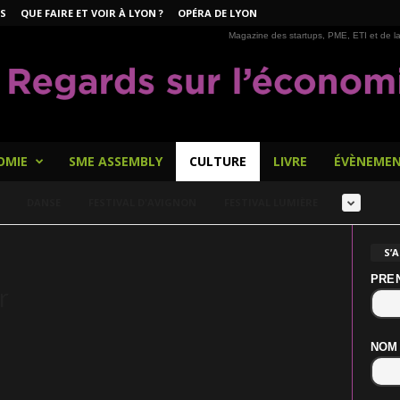
S
QUE FAIRE ET VOIR À LYON ?
OPÉRA DE LYON
Magazine des startups, PME, ETI et de la
OMIE
SME ASSEMBLY
CULTURE
LIVRE
ÉVÈNEME
DANSE
FESTIVAL D'AVIGNON
FESTIVAL LUMIÈRE
S’
PRE
r
NOM