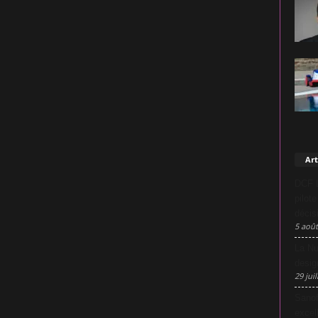
Art
DCF L
pilot
décis
5 août
La Nu
desig
29 juil
Sanof
excel