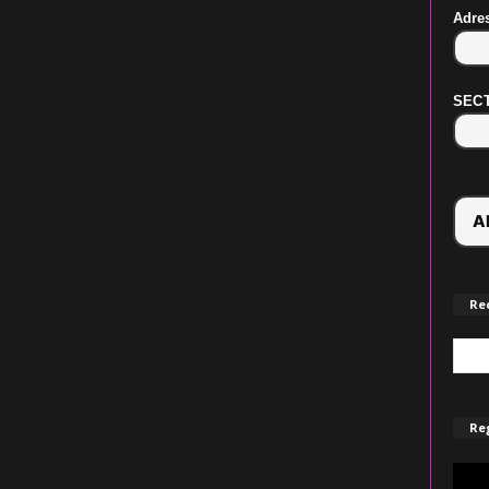
Adre
SECT
Re
Reg