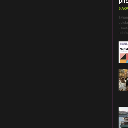
pilo
5 AO
Tatian
octobr
d'expé
cohési