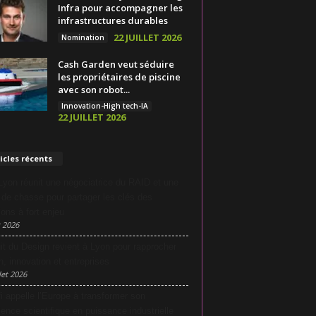
Infra pour accompagner les
infrastructures durables
22 JUILLET 2026
Nomination
Cash Garden veut séduire
les propriétaires de piscine
avec son robot...
Innovation-High tech-IA
22 JUILLET 2026
icles récents
yon réunit une négociatrice du RAID et une
e de chasse pour partager les clés des
ions à fort enjeu
 2026
it du Design revient à Lyon pour rapprocher
n, innovation et entreprises
let 2026
i appelle l’Europe à transformer son
lence scientifique en puissance industrielle