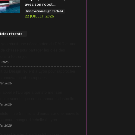
avec son robot...
Innovation-High tech-IA
22 JUILLET 2026
icles récents
yon réunit une négociatrice du RAID et une
e de chasse pour partager les clés des
ions à fort enjeu
 2026
it du Design revient à Lyon pour rapprocher
n, innovation et entreprises
let 2026
i appelle l’Europe à transformer son
lence scientifique en puissance industrielle
let 2026
dulo mise 5 millions d’euros sur une nouvelle
he pour changer d’échelle à Lyon
let 2026
Gospel Festival 2026 célèbre le gospel