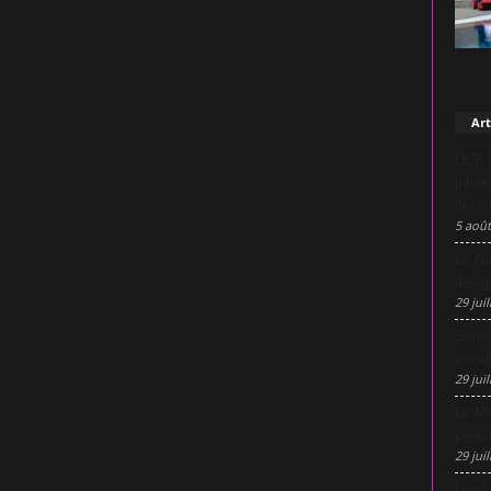
Art
DCF L
pilot
décis
5 août
La Nu
desig
29 juil
Sanof
excel
29 juil
Le Mo
pénic
29 juil
Lyon 