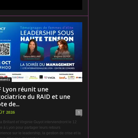
ements
 Lyon réunit une
ociatrice du RAID et une
te de...
ÛT 2026
1
a Brillant et Virginie Guyot interviendront le 12
e à Lyon pour partager leurs retours
rience sur le leadership, la gestion de crise et la