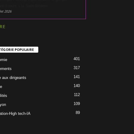
nt 3 jours à la Salle Molière
let 2026
RE
TÉGORIE POPULAIRE
401
omie
317
ements
141
e aux dirigeants
140
re
112
lités
109
Lyon
89
ation-High tech-IA