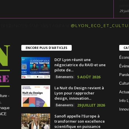
penda
29 juil
UIVEZ-NOUS SUR INSTAGRAM
@LYON_ECO_ET_CULTU
ENCORE PLUS D'ARTICLES
CA
Écon
DCF Lyon réunit une
négociatrice du RAID et une
Évèn
pilote de...
Parol
5 AOÛT 2026
Évènements
Cultu
La Nuit du Design revient à
Actua
Lyon pour rapprocher
ture -
design, innovation...
Info 
,
29 JUILLET 2026
Évènements
chaque
Innov
ENCE
Sanofi appelle l’Europe à
transformer son excellence
scientifique en puissance