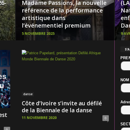
26-
Madame Passions, la nouvelle
(LA
référence de la performance
Nat
artistique dans
enf
l’événementiel premium
Da
5 NOVEMBRE 2025
9 AVR
S’
PRE
NOM
danse
Côte d’Ivoire s’invite au défilé
Adre
de la Biennale de la danse
est
11 NOVEMBRE 2020
0
SECT
0