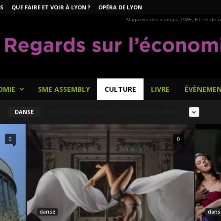
S
QUE FAIRE ET VOIR À LYON ?
OPÉRA DE LYON
Magazine des startups, PME, ETI et de la
OMIE
SME ASSEMBLY
CULTURE
LIVRE
ÉVÈNEME
DANSE
FESTIVAL D'AVIGNON
FESTIVAL LUMIÈRE
0
0
danse
dans