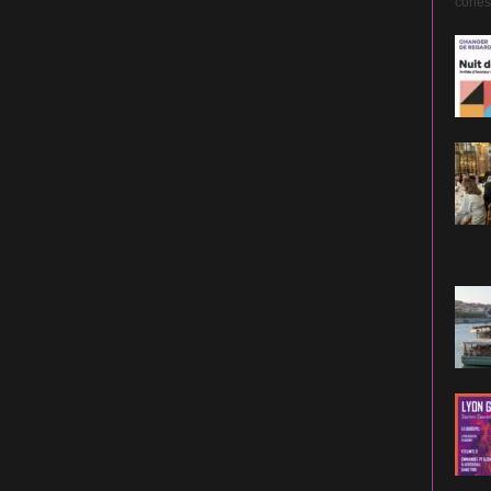
cohési