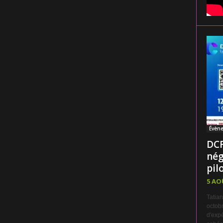
Évèn
DCF
nég
pilo
5 AO
Tatian
octobr
d'expé