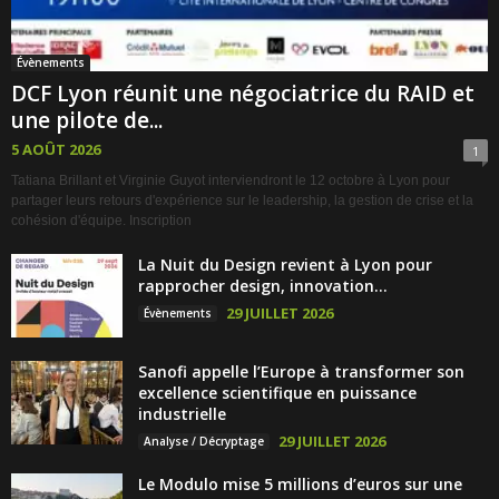
Évènements
DCF Lyon réunit une négociatrice du RAID et
une pilote de...
5 AOÛT 2026
1
Tatiana Brillant et Virginie Guyot interviendront le 12 octobre à Lyon pour
partager leurs retours d'expérience sur le leadership, la gestion de crise et la
cohésion d'équipe. Inscription
La Nuit du Design revient à Lyon pour
rapprocher design, innovation...
29 JUILLET 2026
Évènements
Sanofi appelle l’Europe à transformer son
excellence scientifique en puissance
industrielle
29 JUILLET 2026
Analyse / Décryptage
Le Modulo mise 5 millions d’euros sur une