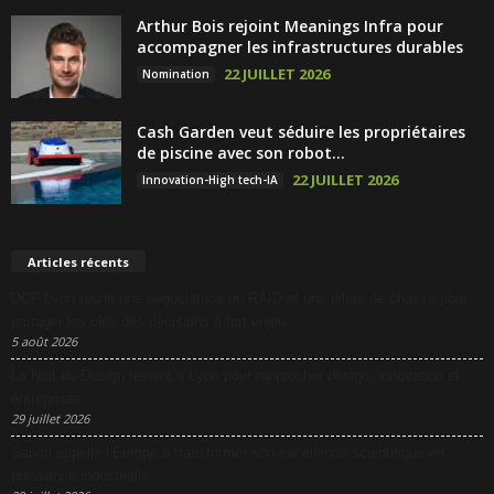
Arthur Bois rejoint Meanings Infra pour
accompagner les infrastructures durables
22 JUILLET 2026
Nomination
Cash Garden veut séduire les propriétaires
de piscine avec son robot...
22 JUILLET 2026
Innovation-High tech-IA
Articles récents
DCF Lyon réunit une négociatrice du RAID et une pilote de chasse pour
partager les clés des décisions à fort enjeu
5 août 2026
La Nuit du Design revient à Lyon pour rapprocher design, innovation et
entreprises
29 juillet 2026
Sanofi appelle l’Europe à transformer son excellence scientifique en
puissance industrielle