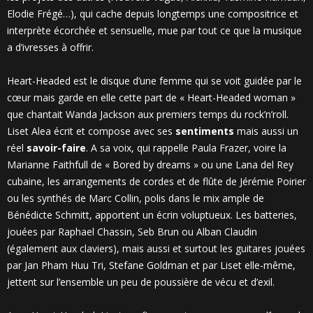
Elodie Frégé…), qui cache depuis longtemps une compositrice et
interprète écorchée et sensuelle, mue par tout ce que la musique
a d’ivresses à offrir.
Heart-Headed est le disque d’une femme qui se voit guidée par le
cœur mais garde en elle cette part de « Heart-Headed woman »
que chantait Wanda Jackson aux premiers temps du rock’n’roll.
Liset Alea écrit et compose avec ses
sentiments
mais aussi un
réel
savoir-faire
. A sa voix, qui rappelle Paula Frazer, voire la
Marianne Faithfull de « Bored by dreams » ou une Lana del Rey
cubaine, les arrangements de cordes et de flûte de Jérémie Poirier
ou les synthés de Marc Collin, polis dans le mix ample de
Bénédicte Schmitt, apportent un écrin voluptueux. Les batteries,
jouées par Raphael Chassin, Seb Brun ou Alban Claudin
(également aux claviers), mais aussi et surtout les guitares jouées
par Jan Pham Huu Tri, Stefane Goldman et par Liset elle-même,
jettent sur l’ensemble un peu de poussière de vécu et d’exil.