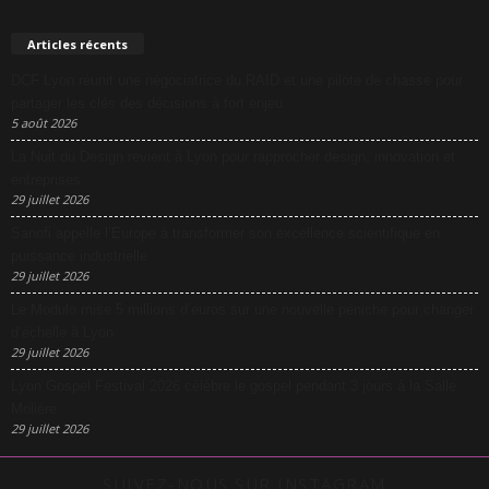
Articles récents
DCF Lyon réunit une négociatrice du RAID et une pilote de chasse pour
partager les clés des décisions à fort enjeu
5 août 2026
La Nuit du Design revient à Lyon pour rapprocher design, innovation et
entreprises
29 juillet 2026
Sanofi appelle l’Europe à transformer son excellence scientifique en
puissance industrielle
29 juillet 2026
Le Modulo mise 5 millions d’euros sur une nouvelle péniche pour changer
d’échelle à Lyon
29 juillet 2026
Lyon Gospel Festival 2026 célèbre le gospel pendant 3 jours à la Salle
Molière
29 juillet 2026
SUIVEZ-NOUS SUR INSTAGRAM