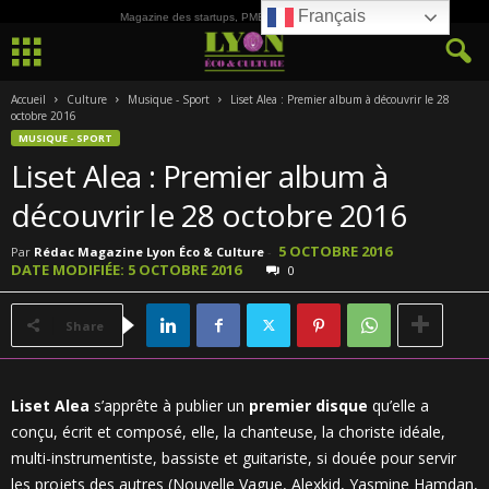
Français
Magazine des startups, PME, ETI et de la Culture
Accueil
Culture
Musique - Sport
Liset Alea : Premier album à découvrir le 28
octobre 2016
MUSIQUE - SPORT
Liset Alea : Premier album à
découvrir le 28 octobre 2016
5 OCTOBRE 2016
Par
Rédac Magazine Lyon Éco & Culture
-
DATE MODIFIÉE: 5 OCTOBRE 2016
0
Share
Liset Alea
s’apprête à publier un
premier disque
qu’elle a
conçu, écrit et composé, elle, la chanteuse, la choriste idéale,
multi-instrumentiste, bassiste et guitariste, si douée pour servir
les projets des autres (Nouvelle Vague, Alexkid, Yasmine Hamdan,