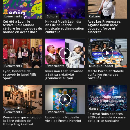
Évènements
Culture
Culture
Cet été à Lyon, le
Ninkasi Musik Lab : dix
Avec Les Promesses,
festival Soïo Mundo
ans de solidarité
Agathe Bonin mêle
célèbre les musiques du
musicale et d’innovation
douceur, force et
monde en accès libre
culturelle
sincérité
Évènements
Évènements
Musique - Sport
Lyon, honorée de
Inversion Fest, Stromae
Marta Pardo et Nahide
recevoir le label FIER
a fait sa créativité
au Rallye Aïcha des
Sport
grandiose à Lyon
Gazelles
danse
Évènements
Évènements
Festival Nuits sonores
Réussite inspirante pour
Exposition « Nouvelle
2020 est annulé à cause
la 1ère édition de
vie » de Emma Henriot
de la crise sanitaire
l’Upcycling Festival