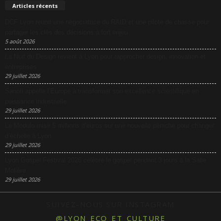
Articles récents
DCF Lyon réunit une négociatrice du RAID et une pilote de chasse pour
partager les clés des décisions à fort enjeu
5 août 2026
La Nuit du Design revient à Lyon pour rapprocher design, innovation et
entreprises
29 juillet 2026
Sanofi appelle l’Europe à transformer son excellence scientifique en
puissance industrielle
29 juillet 2026
Le Modulo mise 5 millions d’euros sur une nouvelle péniche pour changer
d’échelle à Lyon
29 juillet 2026
Lyon Gospel Festival 2026 célèbre le gospel pendant 3 jours à la Salle
Molière
29 juillet 2026
SUIVEZ-NOUS SUR INSTAGRAM
@LYON_ECO_ET_CULTURE