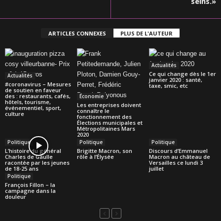
seins.»
ARTICLES CONNEXES
PLUS DE L'AUTEUR
Actualités
Ce qui change dès le 1er
Actualités
janvier 2020 : santé,
#coronavirus – Mesures
taxe, smic, etc
de soutien en faveur
des : restaurants, cafés,
Économie
hôtels, tourisme,
Les entreprises doivent
événementiel, sport,
connaître le
culture
fonctionnement des
Élections municipales et
Métropolitaines Mars
2020
Politique
Politique
Politique
L’histoire du général
Brigitte Macron, son
Discours d’Emmanuel
Charles de Gaulle
rôle à l’Élysée
Macron au château de
racontée par les jeunes
Versailles ce lundi 3
de 18-25 ans
juillet
Politique
François Fillon – la
campagne dans la
douleur