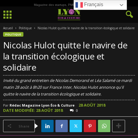
Français
Magazine des startups, PME, ETI et de la Culture
Accueil
Politique
Nicolas Hulot quitte le navire de la transition écologique et solidaire
POLITIQUE
Nicolas Hulot quitte le navire de
la transition écologique et
solidaire
Invité du grand entretien de Nicolas Demorand et Léa Salamé ce mardi
matin 28 août à 8h20 sur France Inter, Nicolas Hulot annonce qu'il
quitte le navire de la transition écologique et solidaire.
28 AOÛT 2018
Par
Rédac Magazine Lyon Éco & Culture
-
DATE MODIFIÉE: 28 AOÛT 2018
0
Share