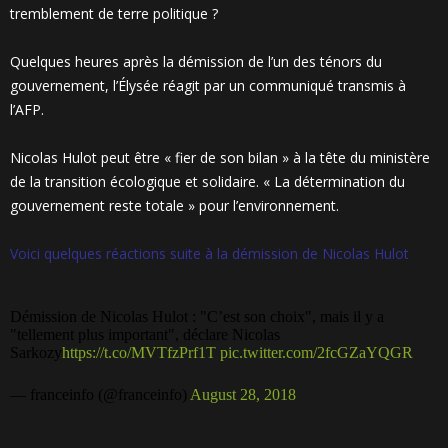
tremblement de terre politique ?
Quelques heures après la démission de l’un des ténors du
gouvernement, l’Élysée réagit par un communiqué transmis à
l’AFP.
Nicolas Hulot peut être « fier de son bilan » à la tête du ministère
de la transition écologique et solidaire. « La détermination du
gouvernement reste totale » pour l’environnement.
Voici quelques réactions suite à la démission de Nicolas Hulot
Démission de Nicolas Hulot : "C’est son choix", mais il y a
"tellement plus important", déclare Nicolas
Sarkozy
https://t.co/MVTfzPrf1T
pic.twitter.com/2fcGZaYQGR
— franceinfo (@franceinfo)
August 28, 2018