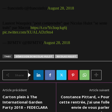
— franceinfo (@franceinfo)
August 28, 2018
Laurent Wauquiez "peut comprendre" que Nicolas Hulot "se sente
trahi" par Macron
https://t.co/Yo3oqckg6j
pic.twitter.com/XUALADz9m4
— BFMTV (@BFMTV)
August 28, 2018
TAGS
DÉMISSION DE NICOLAS HULOT
NICOLAS HULOT
Share
Article précédent
Article suivant
Carton plein à The
Constance Pittard, « Pour
International Garden
cette rentrée, j’ai une folle
Party 2018 – FEDECLARA
envie de vous parler