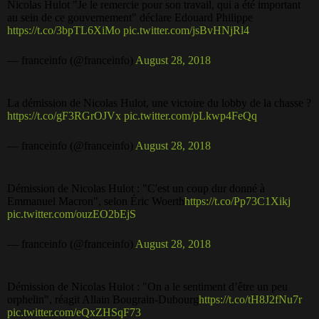
Nicolas Hulot "Je le remercie pour son travail, qui a été important
au sein de ce gouvernement" déclare Edouard Philippe
https://t.co/3bpTL6XiMo
pic.twitter.com/jsBvHNjRl4
— franceinfo (@franceinfo)
August 28, 2018
La démission de Nicolas Hulot, une victoire du lobby de la chasse ?
https://t.co/gF3RGrOJVx
pic.twitter.com/pLkwp4FeQq
— franceinfo (@franceinfo)
August 28, 2018
Démission de Nicolas Hulot : "C'est un coup dur donné à
Emmanuel Macron", selon Éric Woerth
https://t.co/Pp73C1Xikj
pic.twitter.com/ouzEO2bEjS
— franceinfo (@franceinfo)
August 28, 2018
Démission de Nicolas Hulot : "On a le sentiment d’être un peu
orphelin", réagit Allain Bougrain-Dubourg
https://t.co/tH8J2fNu7r
pic.twitter.com/eQxZHSqF73