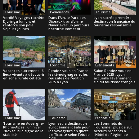
Tourisme
Évènements
Tourisme
Verdié Voyages rachète
Dans l’Ain, le Parc des
Lyon sacrée première
Djuringa Juniors et
Oiseaux transforme
destination française du
renforce son pôle
l’hiver avec un parcours
tourisme responsable
Séjours Jeunes
nocturne immersif
Tourisme
Économie
Évènements
Vacances autrement : 6
Rendez-vous en France :
Salon Rendez-vous en
lieux vivants à découvrir
les témoignages et les
France 2025 : Lyon
en zone rurale cet été
réussites de l’édition
accueille l’événement
2025 à Lyon
clé du tourisme français
Tourisme
Tourisme
Économie
Tourisme en Auvergne-
Lyon est la destination
Les Sommets du
Rhône-Alpes : un hiver
européenne idéale pour
Tourisme : plus de 950
2025 sous le signe de la
les voyageurs en quête
acteurs présents à
stabilité
d’efficacité selon l’étude
l’Hôtel de Région de
AVIS
Lyon