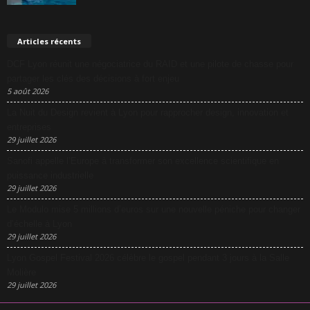
Articles récents
DCF Lyon réunit une négociatrice du RAID et une pilote de chasse pour
partager les clés des décisions à fort enjeu
5 août 2026
La Nuit du Design revient à Lyon pour rapprocher design, innovation et
entreprises
29 juillet 2026
Sanofi appelle l’Europe à transformer son excellence scientifique en
puissance industrielle
29 juillet 2026
Le Modulo mise 5 millions d’euros sur une nouvelle péniche pour changer
d’échelle à Lyon
29 juillet 2026
Lyon Gospel Festival 2026 célèbre le gospel pendant 3 jours à la Salle
Molière
29 juillet 2026