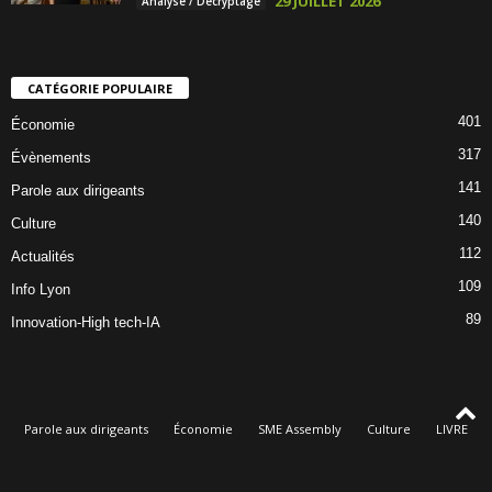
29 JUILLET 2026
Analyse / Décryptage
CATÉGORIE POPULAIRE
401
Économie
317
Évènements
141
Parole aux dirigeants
140
Culture
112
Actualités
109
Info Lyon
89
Innovation-High tech-IA
Parole aux dirigeants
Économie
SME Assembly
Culture
LIVRE
Évènements
Qui sommes-nous
© Dorothée Oké, rédacteur en chef de Lyon Éco & Culture - Le magazine des