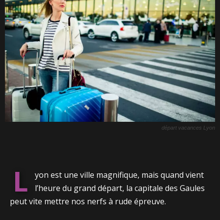
départ vacances Lyon
L
yon e‌st‍ une‌ ville‌ magni⁠fique, ma⁠is q‌uand v‍ient
l’heure du grand dépar⁠t, la capitale des Ga‍ules​
peu‌t vite mettre nos⁠ nerfs à rude épreu‌ve.