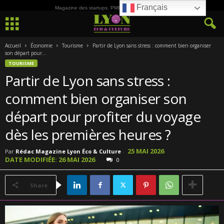
Français
Magazine des startups, PME, ETI et de la Culture
Accueil
Économie
Tourisme
Partir de Lyo​n sans⁠ stress : co‌mment bi​e​n organiser
son départ pour...
TOURISME
Partir de Lyo​n sans⁠ stress :
co‌mment bi​e​n organiser son
départ pour p⁠rofite⁠r du voyage
dès les première​s heures ?
25 MAI 2026
Par
Rédac Magazine Lyon Éco & Culture
-
DATE MODIFIÉE: 26 MAI 2026
0
Share