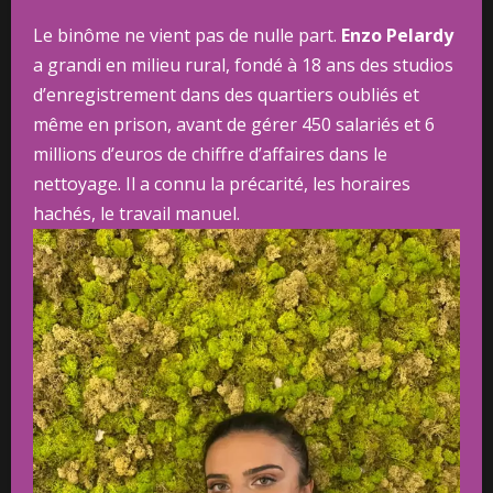
Le binôme ne vient pas de nulle part.
Enzo Pelardy
a grandi en milieu rural, fondé à 18 ans des studios
d’enregistrement dans des quartiers oubliés et
même en prison, avant de gérer 450 salariés et 6
millions d’euros de chiffre d’affaires dans le
nettoyage. Il a connu la précarité, les horaires
hachés, le travail manuel.