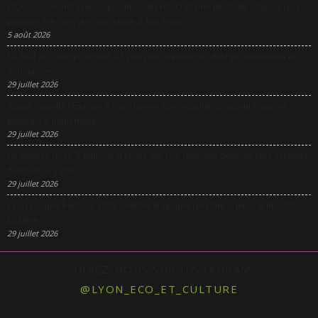
DCF Lyon réunit une négociatrice du RAID et une pilote de chasse pour
partager les clés des décisions à fort enjeu
5 août 2026
La Nuit du Design revient à Lyon pour rapprocher design, innovation et
entreprises
29 juillet 2026
Sanofi appelle l’Europe à transformer son excellence scientifique en
puissance industrielle
29 juillet 2026
Le Modulo mise 5 millions d’euros sur une nouvelle péniche pour changer
d’échelle à Lyon
29 juillet 2026
Lyon Gospel Festival 2026 célèbre le gospel pendant 3 jours à la Salle
Molière
29 juillet 2026
SUIVEZ-NOUS SUR INSTAGRAM
@LYON_ECO_ET_CULTURE