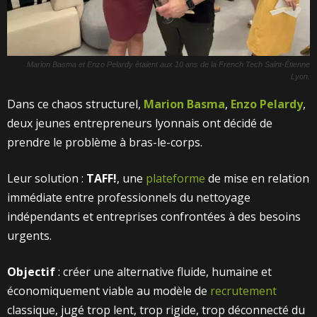
Marion Basma et Enzo Pelardy étaient aux 10 ans de la French Tech Saint-Étienne
Lyon.
Dans ce chaos structurel,
Marion Basma
,
Enzo Pelardy
,
deux jeunes entrepreneurs lyonnais ont décidé de
prendre le problème à bras-le-corps.
Leur solution :
TAFF!
, une
plateforme
de mise en relation
immédiate entre professionnels du nettoyage
indépendants et entreprises confrontées à des besoins
urgents.
Objectif
: créer une alternative fluide, humaine et
économiquement viable au modèle de
recrutement
classique, jugé trop lent, trop rigide, trop déconnecté du